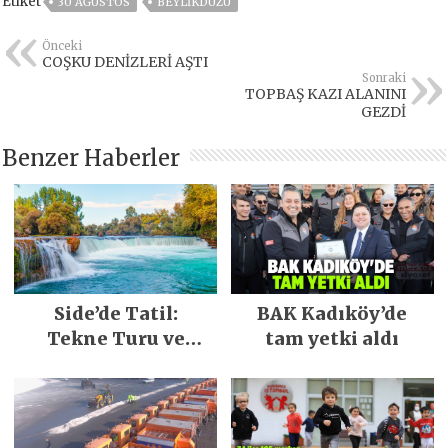
Etiket
30 AĞUSTOS
BEYLIKDÜZÜ
Önceki
COŞKU DENİZLERİ AŞTI
Sonraki
TOPBAŞ KAZI ALANINI
GEZDİ
Benzer Haberler
Side’de Tatil:
BAK Kadıköy’de
Tekne Turu ve
tam yetki aldı
Keşfedilecek Yerler