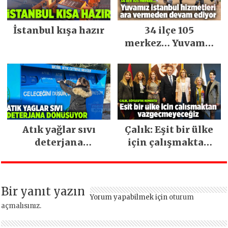
İstanbul kışa hazır
34 ilçe 105
merkez… Yuvamız
İstanbul hizmetleri
ara vermeden
devam ediyor
Atık yağlar sıvı
Çalık: Eşit bir ülke
deterjana
için çalışmaktan
dönüşüyor
vazgeçmeyeceğiz
Bir yanıt yazın
Yorum yapabilmek için
oturum
açmalısınız
.