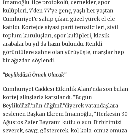
İmamoğlu, ilçe protokolü, dernekler, spor
kulüpleri, 7’den 77’ye genç, yaşlı her yaştan
Cumhuriyet’e sahip çıkan güzel yürek el ele
katıldı. Kortejde siyasi parti temsilcileri, sivil
toplum kuruluşları, spor kulüpleri, klasik
arabalar bu yıl da hazır bulundu. Renkli
görüntülere sahne olan yürüyüşte, marşlar hep
bir ağızdan söylendi.
“Beylikdüzü Örnek Olacak”
Cumhuriyet Caddesi Etkinlik Alanı’nda son bulan
kortej alkışlarla karşılandı. “Bugün
Beylikdüzü’nün düğünü”diyerek vatandaşlara
seslenen Başkan Ekrem İmamoğlu, “Herkesin 30
Ağustos Zafer Bayramı kutlu olsun. Birbirimizi
severek, saygı göstererek, kol kola, omuz omuza