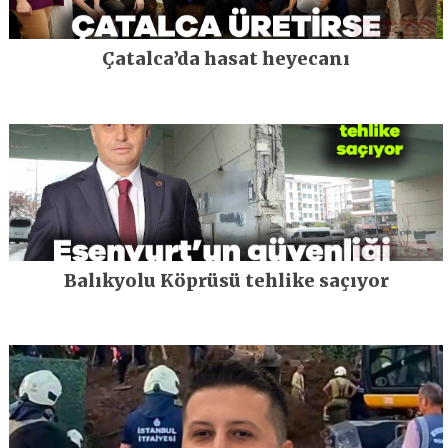
Çatalca’da hasat heyecanı
Balıkyolu Köprüsü tehlike saçıyor