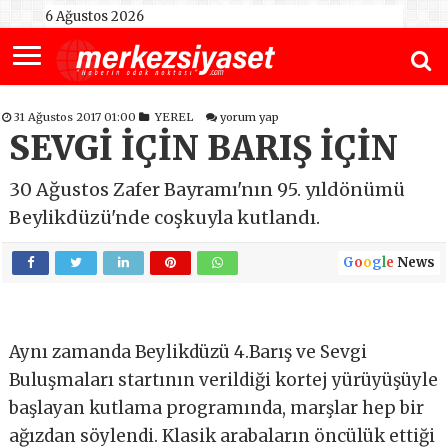
6 Ağustos 2026
31 Ağustos 2017 01:00
YEREL
yorum yap
SEVGİ İÇİN BARIŞ İÇİN
30 Ağustos Zafer Bayramı'nın 95. yıldönümü
Beylikdüzü'nde coşkuyla kutlandı.
G
o
o
g
l
e
News
Aynı zamanda Beylikdüzü 4.Barış ve Sevgi
Buluşmaları startının verildiği kortej yürüyüşüyle
başlayan kutlama programında, marşlar hep bir
ağızdan söylendi. Klasik arabaların öncülük ettiği