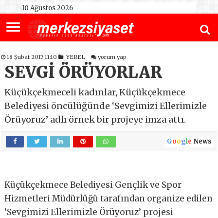
10 Ağustos 2026
18 Şubat 2017 11:10
YEREL
yorum yap
SEVGİ ÖRÜYORLAR
Küçükçekmeceli kadınlar, Küçükçekmece
Belediyesi öncülüğünde ‘Sevgimizi Ellerimizle
Örüyoruz’ adlı örnek bir projeye imza attı.
G
o
o
g
l
e
News
Küçükçekmece Belediyesi Gençlik ve Spor
Hizmetleri Müdürlüğü tarafından organize edilen
‘Sevgimizi Ellerimizle Örüyoruz’ projesi