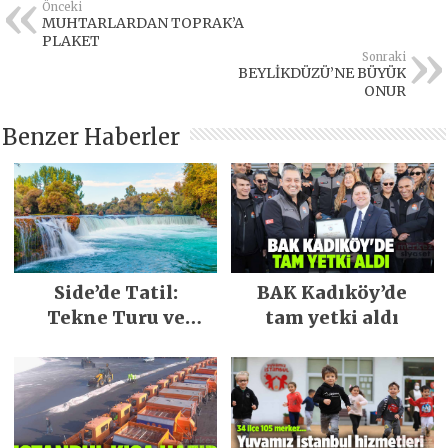
Önceki
MUHTARLARDAN TOPRAK’A
PLAKET
Sonraki
BEYLİKDÜZÜ’NE BÜYÜK
ONUR
Benzer Haberler
Side’de Tatil:
BAK Kadıköy’de
Tekne Turu ve
tam yetki aldı
Keşfedilecek Yerler