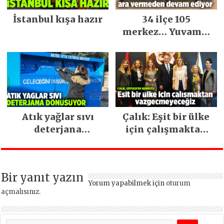
İstanbul kışa hazır
34 ilçe 105
merkez… Yuvamız
İstanbul hizmetleri
ara vermeden
devam ediyor
Atık yağlar sıvı
Çalık: Eşit bir ülke
deterjana
için çalışmaktan
dönüşüyor
vazgeçmeyeceğiz
Bir yanıt yazın
Yorum yapabilmek için
oturum
açmalısınız
.