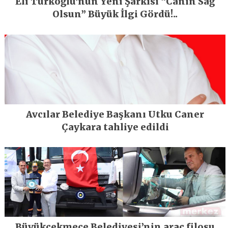
Eli Türkoğlu’nun Yeni Şarkısı “Canın Sağ
Olsun” Büyük İlgi Gördü!..
Avcılar Belediye Başkanı Utku Caner
Çaykara tahliye edildi
Büyükçekmece Belediyesi’nin araç filosu