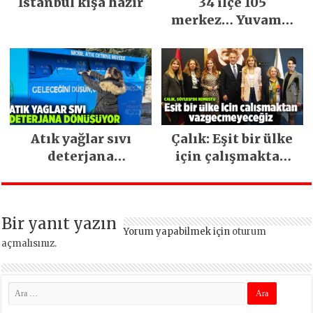
İstanbul kışa hazır
34 ilçe 105
merkez… Yuvamız
İstanbul hizmetleri
ara vermeden
devam ediyor
Atık yağlar sıvı
Çalık: Eşit bir ülke
deterjana
için çalışmaktan
dönüşüyor
vazgeçmeyeceğiz
Bir yanıt yazın
Yorum yapabilmek için
oturum
açmalısınız
.