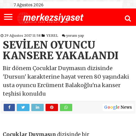
7 Ağustos 2026
29 Ağustos 2017 11:58
YEREL
yorum yap
SEVİLEN OYUNCU
KANSERE YAKALANDI
Bir dönem Çocuklar Duymasın dizisinde
'Dursun' karakterine hayat veren 80 yaşındaki
usta oyuncu Ercüment Balakoğlu'na kanser
teşhisi konuldu
G
o
o
g
l
e
News
Çocuklar Duymasın
dizisinde bir