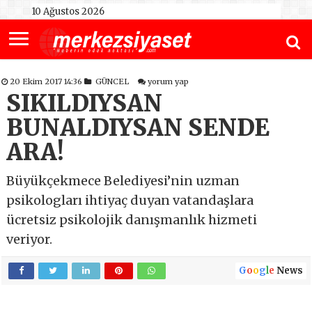
10 Ağustos 2026
20 Ekim 2017 14:36
GÜNCEL
yorum yap
SIKILDIYSAN
BUNALDIYSAN SENDE
ARA!
Büyükçekmece Belediyesi’nin uzman
psikologları ihtiyaç duyan vatandaşlara
ücretsiz psikolojik danışmanlık hizmeti
veriyor.
G
o
o
g
l
e
News