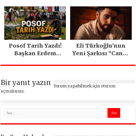
özgürlüğüne
PARLADI
kavuştu
Posof Tarih Yazdı!
Eli Türkoğlu’nun
Başkan Erdem
Yeni Şarkısı “Canın
Demirci’nin Büyük
Sağ Olsun” Büyük
Emeğiyle Son
İlgi Gördü!..
Yılların En Büyük
Bir yanıt yazın
Festivali
Yorum yapabilmek için
oturum
Gerçekleşti
açmalısınız
.