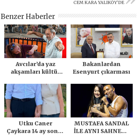
CEM KARA YALIKÖY’DE
Benzer Haberler
Avcılar’da yaz
Bakanlardan
akşamları kültür
Esenyurt çıkarması
sanat ve
eğlenceyle
renkleniyor
Utku Caner
MUSTAFA SANDAL
Çaykara 14 ay sonra
İLE AYNI SAHNEDE