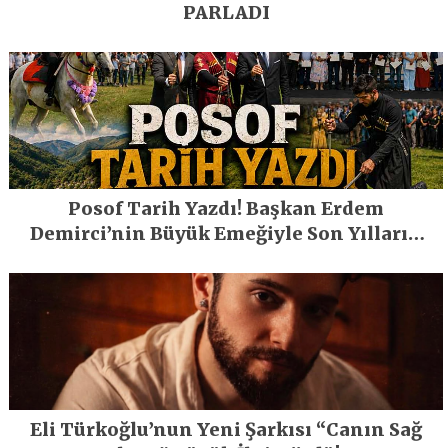
PARLADI
Posof Tarih Yazdı! Başkan Erdem
Demirci’nin Büyük Emeğiyle Son Yılların
En Büyük Festivali Gerçekleşti
Eli Türkoğlu’nun Yeni Şarkısı “Canın Sağ