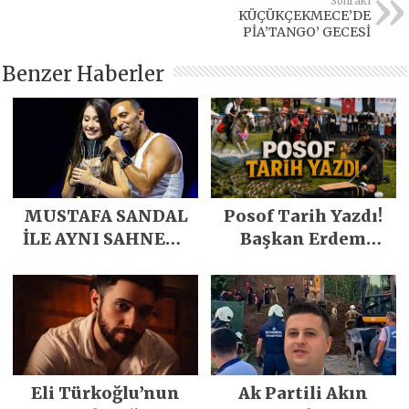
Sonraki
KÜÇÜKÇEKMECE’DE
PİA’TANGO’ GECESİ
Benzer Haberler
MUSTAFA SANDAL
Posof Tarih Yazdı!
İLE AYNI SAHNEDE
Başkan Erdem
PARLADI
Demirci’nin Büyük
Emeğiyle Son
Yılların En Büyük
Festivali
Gerçekleşti
Eli Türkoğlu’nun
Ak Partili Akın