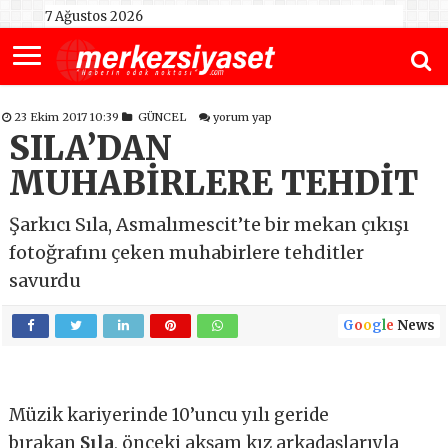
7 Ağustos 2026
23 Ekim 2017 10:39
GÜNCEL
yorum yap
SILA’DAN
MUHABİRLERE TEHDİT
Şarkıcı Sıla, Asmalımescit’te bir mekan çıkışı
fotoğrafını çeken muhabirlere tehditler
savurdu
G
o
o
g
l
e
News
Müzik kariyerinde 10’uncu yılı geride
bırakan
Sıla
, önceki akşam kız arkadaşlarıyla