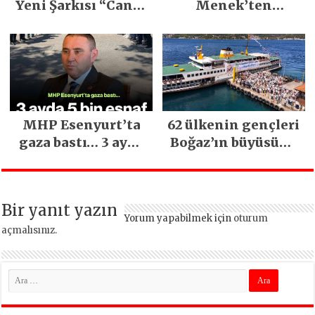
Yeni Şarkısı “Canın
Menek’ten
Sağ Olsun” Büyük
Mimarsinan’daki
İlgi Gördü!..
heyelan sonrası
kritik uyarı
MHP Esenyurt’ta
62 ülkenin gençleri
gaza bastı… 3 ayda
Boğaz’ın büyüsüne
5 bin esnaf ziyaret
kapıldı
edildi
Bir yanıt yazın
Yorum yapabilmek için
oturum
açmalısınız
.