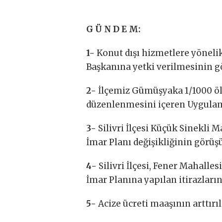
G Ü N D E M:
1-
Konut dışı hizmetlere yöneli
Başkanına yetki verilmesinin g
2-
İlçemiz Gümüşyaka 1/1000 ölç
düzenlenmesini içeren Uygulama
3-
Silivri İlçesi Küçük Sinekli 
İmar Planı değişikliğinin görüş
4-
Silivri İlçesi, Fener Mahalles
İmar Planına yapılan itirazları
5-
Acize ücreti maaşının arttır