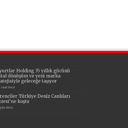
yurtlar Holding 35 yıllık gücünü
jital dönüşüm ve yeni marka
ratejisiyle geleceğe taşıyor
1 saat önce
renciler Türkiye Deniz Canlıları
zesi’ne koştu
 gün önce