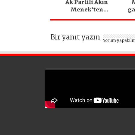
Ak Partili Akın
M
Menek’ten
ga
Mimarsinan’daki
heyelan sonrası
kritik uyarı
Bir yanıt yazın
Yorum yapabilm