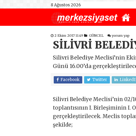
8 Ağustos 2026
2 Ekim 2017 11:49
GÜNCEL
yorum yap
SİLİVRİ BELED
Silivri Belediye Meclisi’nin Ek
Günü 16.00’da gerçekleştirilec
Facebook
Twitter
LinkedI
Silivri Belediye Meclisi’nin 02/
toplantısının I. Birleşiminin I.
gerçekleştirilecek. Meclis top
şekilde;