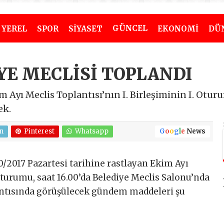
GÜNCEL
YEREL
SPOR
SİYASET
EKONOMİ
DÜ
İYE MECLİSİ TOPLANDI
im Ayı Meclis Toplantısı’nın I. Birleşiminin I. Otu
ek.
n
Pinterest
Whatsapp
G
o
o
g
l
e
News
10/2017 Pazartesi tarihine rastlayan Ekim Ayı
 Oturumu, saat 16.00’da Belediye Meclis Salonu’nda
lantısında görüşülecek gündem maddeleri şu