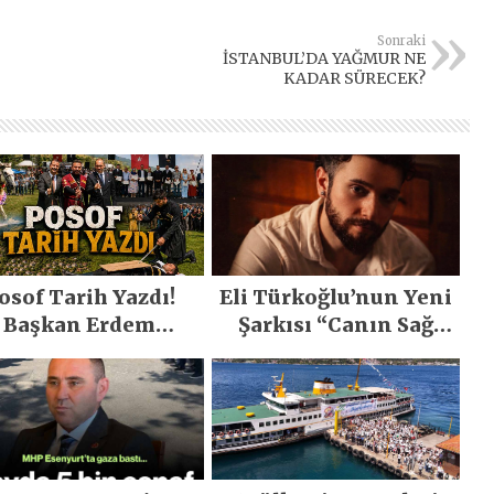
Sonraki
İSTANBUL’DA YAĞMUR NE
KADAR SÜRECEK?
osof Tarih Yazdı!
Eli Türkoğlu’nun Yeni
Başkan Erdem
Şarkısı “Canın Sağ
emirci’nin Büyük
Olsun” Büyük İlgi
ğiyle Son Yılların
Gördü!..
n Büyük Festivali
Gerçekleşti