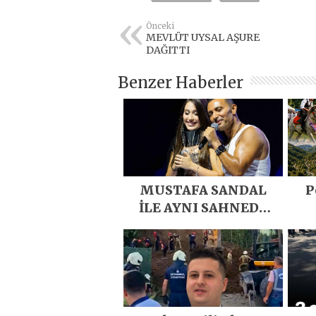
Önceki
MEVLÜT UYSAL AŞURE
DAĞITTI
Benzer Haberler
MUSTAFA SANDAL
P
İLE AYNI SAHNEDE
PARLADI
D
Eme
E