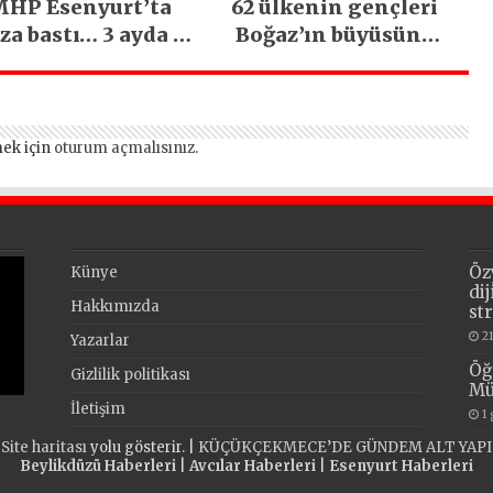
HP Esenyurt’ta
62 ülkenin gençleri
za bastı… 3 ayda 5
Boğaz’ın büyüsüne
bin esnaf ziyaret
kapıldı
edildi
ek için
oturum açmalısınız
.
Öz
Künye
di
Hakkımızda
st
2
Yazarlar
Öğ
Gizlilik politikası
Mü
İletişim
1
Site haritası
yolu gösterir. |
KÜÇÜKÇEKMECE’DE GÜNDEM ALT YAPI
Beylikdüzü Haberleri
|
Avcılar Haberleri
|
Esenyurt Haberleri