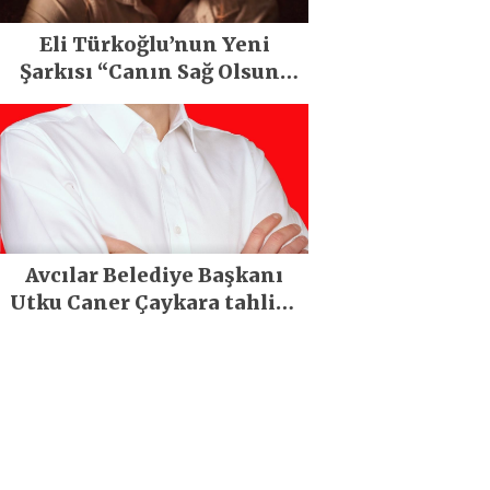
Eli Türkoğlu’nun Yeni
Şarkısı “Canın Sağ Olsun”
Büyük İlgi Gördü!..
Avcılar Belediye Başkanı
Utku Caner Çaykara tahliye
edildi