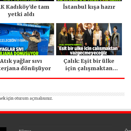
K Kadıköy’de tam
İstanbul kışa hazır
yetki aldı
Atık yağlar sıvı
Çalık: Eşit bir ülke
terjana dönüşüyor
için çalışmaktan
vazgeçmeyeceğiz
ek için
oturum açmalısınız
.