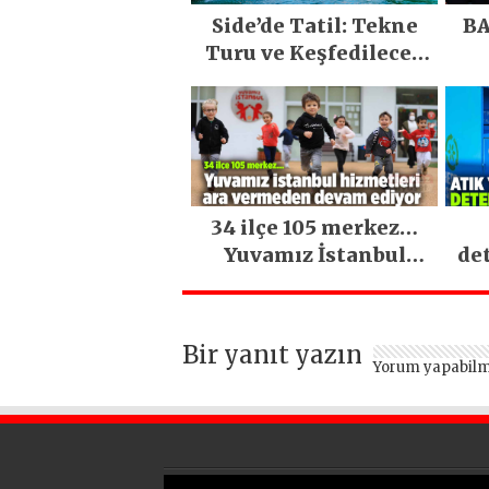
Side’de Tatil: Tekne
BA
Turu ve Keşfedilecek
Yerler
34 ilçe 105 merkez…
Yuvamız İstanbul
de
hizmetleri ara
vermeden devam
ediyor
Bir yanıt yazın
Yorum yapabilm