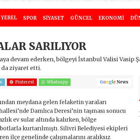
YEREL
SPOR
SİYASET
GÜNCEL
EKONOMİ
DÜ
RALAR SARILIYOR
lmaya devam ederken, bölgeyi İstanbul Valisi Vasip 
a ziyaret etti.
n
Pinterest
Whatsapp
G
o
o
g
l
e
News
rdından meydana gelen felaketin yaraları
ahallesi’nde Damlıca Deresi’nin taşması sonucu
zlık ev sular altında kalırken, bölge
otlarla kurtarılmıştı. Silivri Belediyesi ekipleri
ren ilçe genelinde çalışmalarını aralıksız