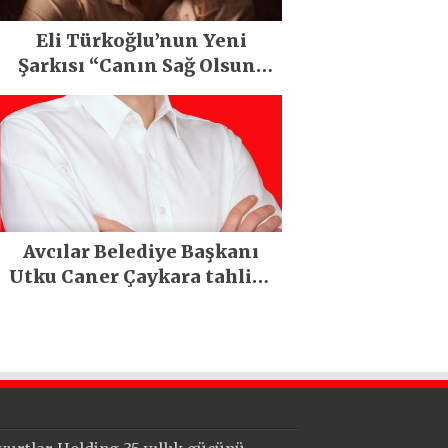
Eli Türkoğlu’nun Yeni
Şarkısı “Canın Sağ Olsun”
Büyük İlgi Gördü!..
Avcılar Belediye Başkanı
Utku Caner Çaykara tahliye
edildi