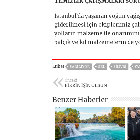
TEMİZLİK ÇALIŞMALARI SÜR
İstanbul’da yaşanan yoğun yağı
giderilmesi için ekiplerimiz ça
yolların malzeme ile onarımını
balçık ve kil malzemelerin de yo
Etiket
SARILIYOR
SEL
SİLİVRİ
YA
Önceki
FİKRİN İŞİN OLSUN
Benzer Haberler