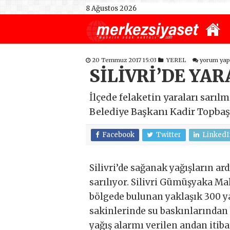
8 Ağustos 2026
20 Temmuz 2017 15:03
YEREL
yorum yap
SİLİVRİ’DE YA
İlçede felaketin yaraları sarı
Belediye Başkanı Kadir Topbaş d
Facebook
Twitter
LinkedI
Silivri’de sağanak yağışların a
sarılıyor. Silivri Gümüşyaka M
bölgede bulunan yaklaşık 300 ya
sakinlerinde su baskınlarından b
yağış alarmı verilen andan itiba