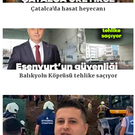
Çatalca’da hasat heyecanı
Balıkyolu Köprüsü tehlike saçıyor