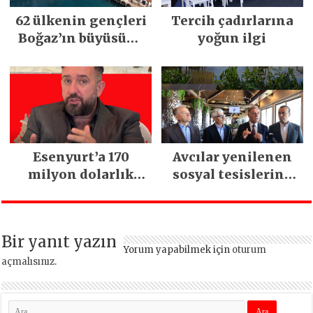
62 ülkenin gençleri
Tercih çadırlarına
Boğaz’ın büyüsüne
yoğun ilgi
kapıldı
Esenyurt’a 170
Avcılar yenilenen
milyon dolarlık
sosyal tesislerine
yatırım:
kavuştu
İstanbul’un tek
termal oteli olacak
Bir yanıt yazın
Yorum yapabilmek için
oturum
açmalısınız
.