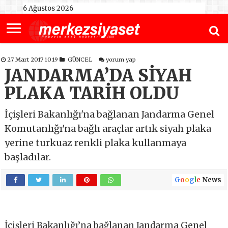
6 Ağustos 2026
27 Mart 2017 10:19
GÜNCEL
yorum yap
JANDARMA’DA SİYAH
PLAKA TARİH OLDU
İçişleri Bakanlığı'na bağlanan Jandarma Genel
Komutanlığı'na bağlı araçlar artık siyah plaka
yerine turkuaz renkli plaka kullanmaya
başladılar.
G
o
o
g
l
e
News
İçişleri Bakanlığı’na bağlanan Jandarma Genel