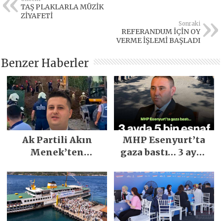
TAŞ PLAKLARLA MÜZİK
ZİYAFETİ
Sonraki
REFERANDUM İÇİN OY
VERME İŞLEMİ BAŞLADI
Benzer Haberler
Ak Partili Akın
MHP Esenyurt’ta
Menek’ten
gaza bastı… 3 ayda
Mimarsinan’daki
5 bin esnaf ziyaret
heyelan sonrası
edildi
kritik uyarı