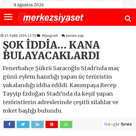
8 Ağustos 2026
25 Eylül 2016 12:55
Biyografi
yorum yap
ŞOK İDDİA… KANA
BULAYACAKLARDI
Fenerbahçe Şükrü Saracoğlu Stadı'nda maç
günü eylem hazırlığı yapan üç teröristin
yakalandığı iddia edildi. Kasımpaşa Recep
Tayyip Erdoğan Stadı’nda da keşif yapan
teröristlerin adreslerinde çeşitli silahlar ve
roket başlığı bulundu.
G
o
o
g
l
e
News