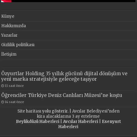
Künye
Hakkımızda
Yazarlar
Gizlilik politikası
İletişim
Özyurtlar Holding 35 yıllık gücünü dijital dönüşüm ve
yeni marka stratejisiyle geleceğe taşıyor
11 saat önce
Öğrenciler Türkiye Deniz Canlıları Müzesi’ne koştu
14 saat önce
Site haritası
yolu gösterir. |
Avcılar Belediyesi’nden
kira alacaklarına 3 ay erteleme
Beylikdüzü Haberleri
|
Avcılar Haberleri
|
Esenyurt
Haberleri