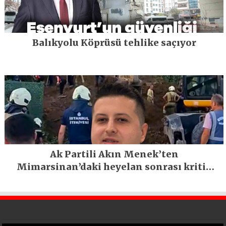
Balıkyolu Köprüsü tehlike saçıyor
Ak Partili Akın Menek’ten
Mimarsinan’daki heyelan sonrası kritik
uyarı