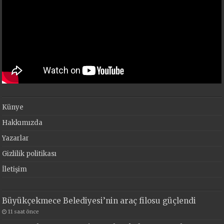
Künye
Hakkımızda
Yazarlar
Gizlilik politikası
İletişim
Büyükçekmece Belediyesi’nin araç filosu güçlendi
11 saat önce