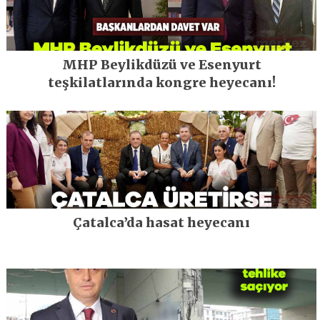
MHP Beylikdüzü ve Esenyurt
teşkilatlarında kongre heyecanı!
Çatalca’da hasat heyecanı