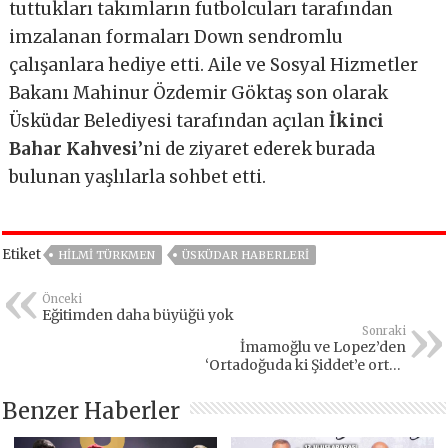
tuttukları takımların futbolcuları tarafından
imzalanan formaları Down sendromlu
çalışanlara hediye etti. Aile ve Sosyal Hizmetler
Bakanı Mahinur Özdemir Göktaş son olarak
Üsküdar Belediyesi tarafından açılan
İkinci
Bahar Kahvesi
’ni de ziyaret ederek burada
bulunan yaşlılarla sohbet etti.
Etiket
HILMI TÜRKMEN
ÜSKÜDAR HABERLERI
Önceki
Eğitimden daha büyüğü yok
Sonraki
İmamoğlu ve Lopez’den
‘Ortadoğuda ki Şiddet’e ortak
tepki
Benzer Haberler