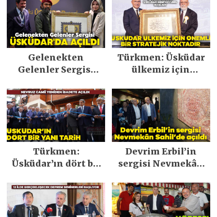
Gelenekten
Türkmen: Üsküdar
Gelenler Sergisi
ülkemiz için
Üsküdar’da açıldı
önemli bir
stratejik noktadır
Türkmen:
Devrim Erbil’in
Üsküdar’ın dört bir
sergisi Nevmekân
yanı tarih
Sahil’de açıldı