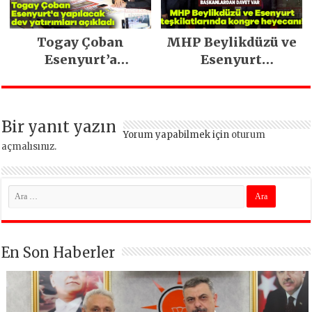
Togay Çoban
MHP Beylikdüzü ve
Esenyurt’a
Esenyurt
yapılacak dev
teşkilatlarında
yatırımları açıkladı
kongre heyecanı!
Bir yanıt yazın
Yorum yapabilmek için
oturum
açmalısınız
.
En Son Haberler