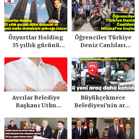
Özyurtlar Holding
Öğrenciler Türkiye
35 yıllık gücünü
Deniz Canlıları
dijital dönüşüm ve
Müzesi’ne koştu
yeni marka
stratejisiyle
geleceğe taşıyor
Avcılar Belediye
Büyükçekmece
Başkanı Utku
Belediyesi’nin araç
Caner Çaykara
filosu güçlendi
tahliye edildi