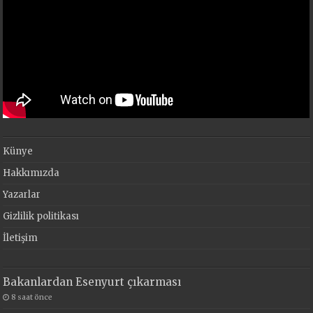
Künye
Hakkımızda
Yazarlar
Gizlilik politikası
İletişim
Bakanlardan Esenyurt çıkarması
8 saat önce