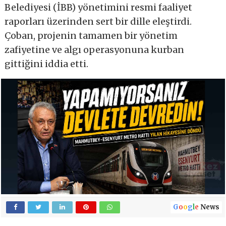
Belediyesi (İBB) yönetimini resmi faaliyet
raporları üzerinden sert bir dille eleştirdi.
Çoban, projenin tamamen bir yönetim
zafiyetine ve algı operasyonuna kurban
gittiğini iddia etti.
G
o
o
g
l
e
News