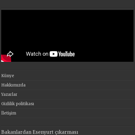
Künye
Hakkımızda
Yazarlar
Gizlilik politikası
İletişim
Bakanlardan Esenyurt çıkarması