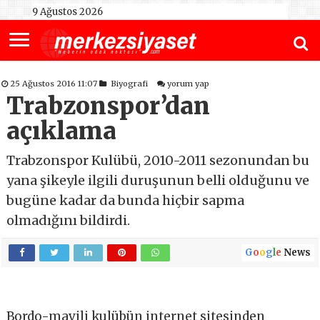
9 Ağustos 2026
25 Ağustos 2016 11:07
Biyografi
yorum yap
Trabzonspor’dan
açıklama
Trabzonspor Kulübü, 2010-2011 sezonundan bu
yana şikeyle ilgili duruşunun belli olduğunu ve
bugüne kadar da bunda hiçbir sapma
olmadığını bildirdi.
G
o
o
g
l
e
News
Bordo-mavili kulübün internet sitesinden