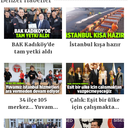
Benzer Haberler
BAK Kadıköy’de
İstanbul kışa hazır
tam yetki aldı
34 ilçe 105
Çalık: Eşit bir ülke
merkez… Yuvamız
için çalışmaktan
İstanbul hizmetleri
vazgeçmeyeceğiz
ara vermeden