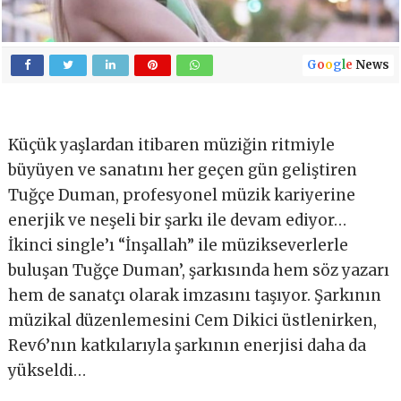
G
o
o
g
l
e
News
Küçük yaşlardan itibaren müziğin ritmiyle
büyüyen ve sanatını her geçen gün geliştiren
Tuğçe Duman, profesyonel müzik kariyerine
enerjik ve neşeli bir şarkı ile devam ediyor…
İkinci single’ı “İnşallah” ile müzikseverlerle
buluşan Tuğçe Duman’, şarkısında hem söz yazarı
hem de sanatçı olarak imzasını taşıyor. Şarkının
müzikal düzenlemesini Cem Dikici üstlenirken,
Rev6’nın katkılarıyla şarkının enerjisi daha da
yükseldi…