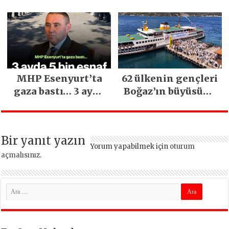
Sağ Olsun” Büyük
Mimarsinan’daki
İlgi Gördü!..
heyelan sonrası
kritik uyarı
MHP Esenyurt’ta
62 ülkenin gençleri
gaza bastı… 3 ayda
Boğaz’ın büyüsüne
5 bin esnaf ziyaret
kapıldı
edildi
Bir yanıt yazın
Yorum yapabilmek için
oturum
açmalısınız
.