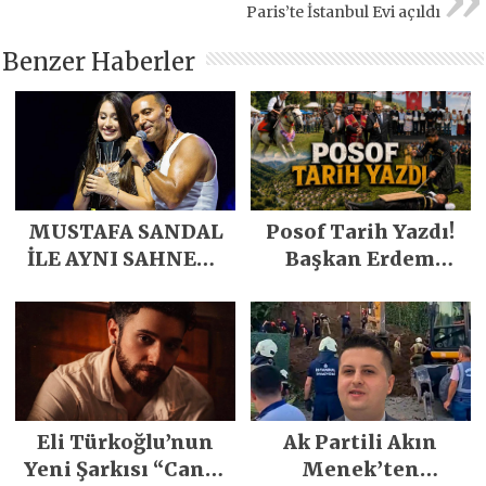
Paris’te İstanbul Evi açıldı
Benzer Haberler
MUSTAFA SANDAL
Posof Tarih Yazdı!
İLE AYNI SAHNEDE
Başkan Erdem
PARLADI
Demirci’nin Büyük
Emeğiyle Son
Yılların En Büyük
Festivali
Gerçekleşti
Eli Türkoğlu’nun
Ak Partili Akın
Yeni Şarkısı “Canın
Menek’ten