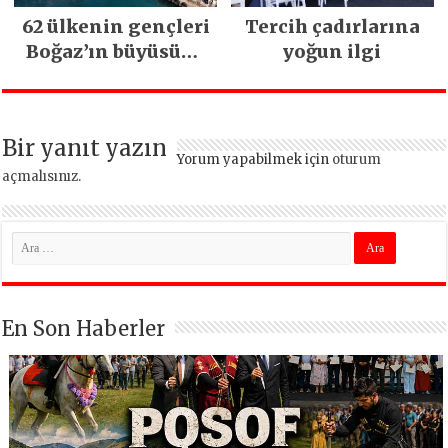
62 ülkenin gençleri
Tercih çadırlarına
Boğaz’ın büyüsüne
yoğun ilgi
kapıldı
Bir yanıt yazın
Yorum yapabilmek için
oturum
açmalısınız
.
En Son Haberler