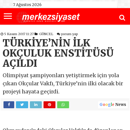
7 Ağustos 2026
5 Kasım 2017 11:27
GÜNCEL
yorum yap
TÜRKİYE’NİN İLK
OKÇULUK ENSTİTÜSÜ
AÇILDI
Olimpiyat şampiyonları yetiştirmek için yola
çıkan Okçular Vakfı, Türkiye’nin ilki olacak bir
projeyi hayata geçirdi.
G
o
o
g
l
e
News