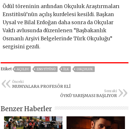
Ödül töreninin ardından Okçuluk Araştırmaları
Enstitüsü’nün açılış kurdelesi kesildi. Başkan
Uysal ve Bilal Erdoğan daha sonra da Okçular
Vakfı avlusunda düzenlenen “Başbakanlık
Osmanlı Arşivi Belgelerinde Türk Okçuluğu”
sergisini gezdi.
Etiket
AÇILDI
ENSTITÜSÜ
ILK
OKÇULUK
Önceki
MUMYALARA PROFESÖR ELİ
Sonraki
ÖYKÜ YARIŞMASI BAŞLIYOR
Benzer Haberler