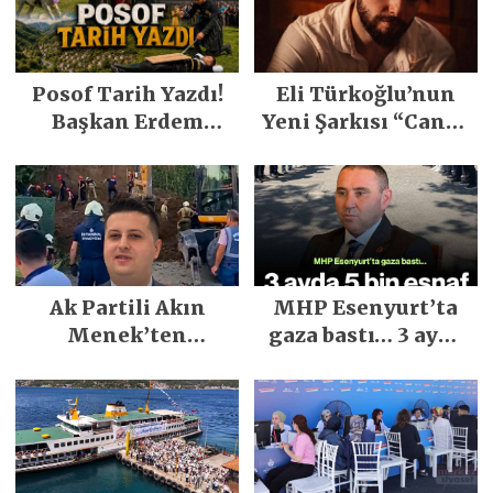
Posof Tarih Yazdı!
Eli Türkoğlu’nun
Başkan Erdem
Yeni Şarkısı “Canın
Demirci’nin Büyük
Sağ Olsun” Büyük
Emeğiyle Son
İlgi Gördü!..
Yılların En Büyük
Festivali
Gerçekleşti
Ak Partili Akın
MHP Esenyurt’ta
Menek’ten
gaza bastı… 3 ayda
Mimarsinan’daki
5 bin esnaf ziyaret
heyelan sonrası
edildi
kritik uyarı