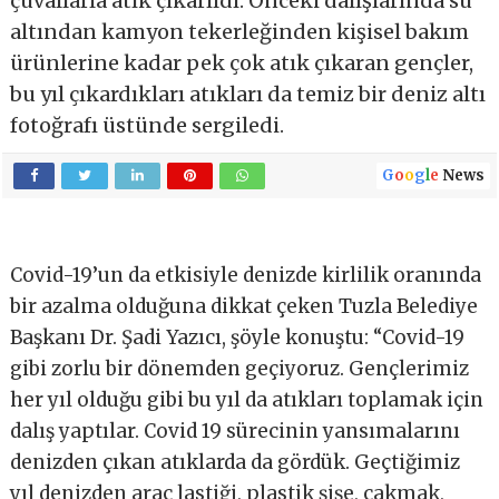
çuvallarla atık çıkarıldı. Önceki dalışlarında su
altından kamyon tekerleğinden kişisel bakım
ürünlerine kadar pek çok atık çıkaran gençler,
bu yıl çıkardıkları atıkları da temiz bir deniz altı
fotoğrafı üstünde sergiledi.
G
o
o
g
l
e
News
Covid-19’un da etkisiyle denizde kirlilik oranında
bir azalma olduğuna dikkat çeken Tuzla Belediye
Başkanı Dr. Şadi Yazıcı, şöyle konuştu: “Covid-19
gibi zorlu bir dönemden geçiyoruz. Gençlerimiz
her yıl olduğu gibi bu yıl da atıkları toplamak için
dalış yaptılar. Covid 19 sürecinin yansımalarını
denizden çıkan atıklarda da gördük. Geçtiğimiz
yıl denizden araç lastiği, plastik şişe, çakmak,