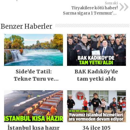
Sonraki
Tiryakilere kötü haber!
Sarma sigara 1 Temmuz’da
yasaklanıyor
Benzer Haberler
Side’de Tatil:
BAK Kadıköy’de
Tekne Turu ve
tam yetki aldı
Keşfedilecek Yerler
İstanbul kışa hazır
34 ilçe 105