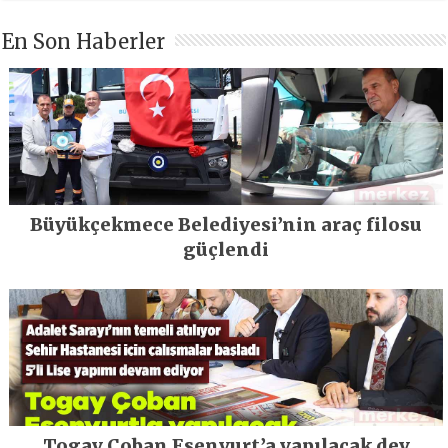
En Son Haberler
Büyükçekmece Belediyesi’nin araç filosu
güçlendi
Togay Çoban Esenyurt’a yapılacak dev