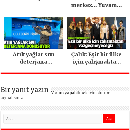
merkez… Yuvamız
İstanbul hizmetleri
ara vermeden
devam ediyor
Atık yağlar sıvı
Çalık: Eşit bir ülke
deterjana
için çalışmaktan
dönüşüyor
vazgeçmeyeceğiz
Bir yanıt yazın
Yorum yapabilmek için
oturum
açmalısınız
.