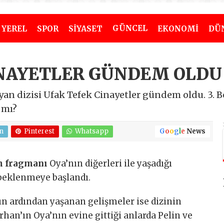
GÜNCEL
YEREL
SPOR
SİYASET
EKONOMİ
DÜ
İNAYETLER GÜNDEM OLDU
yan dizisi Ufak Tefek Cinayetler gündem oldu. 3. 
 mı?
n
Pinterest
Whatsapp
G
o
o
g
l
e
News
üm fragmanı
Oya’nın diğerleri ile yaşadığı
beklenmeye başlandı.
ın ardından yaşanan gelişmeler ise dizinin
erhan’ın Oya’nın evine gittiği anlarda Pelin ve