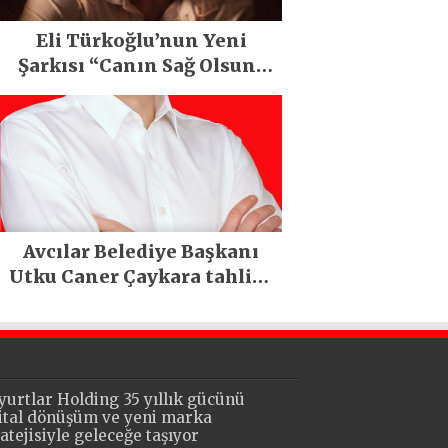
Eli Türkoğlu’nun Yeni
Şarkısı “Canın Sağ Olsun”
Büyük İlgi Gördü!..
Avcılar Belediye Başkanı
Utku Caner Çaykara tahliye
edildi
yurtlar Holding 35 yıllık gücünü
jital dönüşüm ve yeni marka
ratejisiyle geleceğe taşıyor