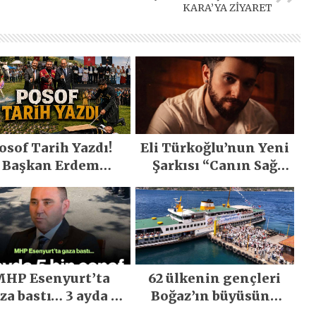
KARA’YA ZİYARET
osof Tarih Yazdı!
Eli Türkoğlu’nun Yeni
Başkan Erdem
Şarkısı “Canın Sağ
emirci’nin Büyük
Olsun” Büyük İlgi
ğiyle Son Yılların
Gördü!..
n Büyük Festivali
Gerçekleşti
HP Esenyurt’ta
62 ülkenin gençleri
za bastı… 3 ayda 5
Boğaz’ın büyüsüne
bin esnaf ziyaret
kapıldı