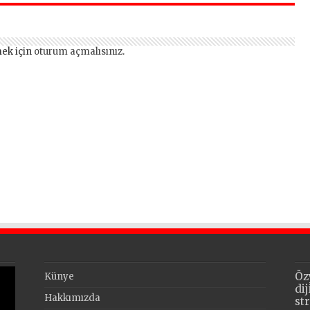
edildi
ek için
oturum açmalısınız
.
Öz
Künye
di
Hakkımızda
st