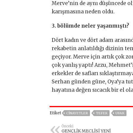
Merve’nin de aynı düşüncede ol
karışmasına neden oldu.
3. bölümde neler yaşanmıştı?
Dört kadın ve dört adam arasında
rekabetin anlatıldığı dizinin t
geçiyor. Merve için artık çok zo
çok yanlış yaptı! Arzu, Mehmet’
erkekler de safları sıklaştırmay
Serhan günden güne, Oya’ya tutu
hayatına değen sıcacık bir el 
Etiket
CINAYETLER
TEFEK
UFAK
Önceki
GENÇLİK MECLİSİ YENİ