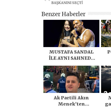
BAŞKANINI SEÇTİ
Benzer Haberler
MUSTAFA SANDAL
P
İLE AYNI SAHNEDE
PARLADI
D
Eme
E
Ak Partili Akın
M
Menek’ten
ga
Mimarsinan’daki