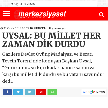
9 Ağustos 2026
23 Ocak 2018 10:22
GÜNCEL
yorum yap
UYSAL: BU MİLLET HER
ZAMAN DİK DURDU
Gazilere Devlet Övünç Madalyası ve Beratı
Tevcih Töreni’nde konuşan Başkan Uysal,
“Gururumuz şu ki, o kadar haince saldırıya
karşı bu millet dik durdu ve bu vatanı savundu”
dedi.
G
o
o
g
l
e
News