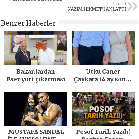
Sonraki
NAZIM HİKMET’İ ANLATTI
Benzer Haberler
Bakanlardan
Utku Caner
Esenyurt çıkarması
Çaykara 14 ay sonra
özgürlüğüne
kavuştu
MUSTAFA SANDAL
Posof Tarih Yazdı!