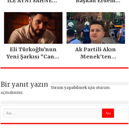
İLE AYNI SAHNEDE
Başkan Erdem
PARLADI
Demirci’nin Büyük
Emeğiyle Son
Yılların En Büyük
Festivali
Gerçekleşti
Eli Türkoğlu’nun
Ak Partili Akın
Yeni Şarkısı “Canın
Menek’ten
Sağ Olsun” Büyük
Mimarsinan’daki
İlgi Gördü!..
heyelan sonrası
kritik uyarı
Bir yanıt yazın
Yorum yapabilmek için
oturum
açmalısınız
.