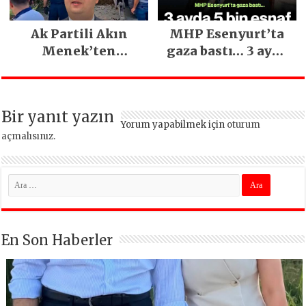
Gerçekleşti
Ak Partili Akın
MHP Esenyurt’ta
Menek’ten
gaza bastı… 3 ayda
Mimarsinan’daki
5 bin esnaf ziyaret
heyelan sonrası
edildi
kritik uyarı
Bir yanıt yazın
Yorum yapabilmek için
oturum
açmalısınız
.
En Son Haberler