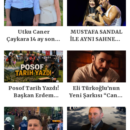
Utku Caner
MUSTAFA SANDAL
Çaykara 14 ay sonra
İLE AYNI SAHNEDE
özgürlüğüne
PARLADI
kavuştu
Posof Tarih Yazdı!
Eli Türkoğlu’nun
Başkan Erdem
Yeni Şarkısı “Canın
Demirci’nin Büyük
Sağ Olsun” Büyük
Emeğiyle Son
İlgi Gördü!..
Yılların En Büyük
Festivali