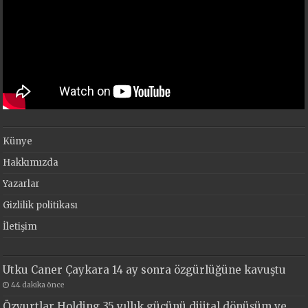
Künye
Hakkımızda
Yazarlar
Gizlilik politikası
İletişim
Utku Caner Çaykara 14 ay sonra özgürlüğüne kavuştu
44 dakika önce
Özyurtlar Holding 35 yıllık gücünü dijital dönüşüm ve