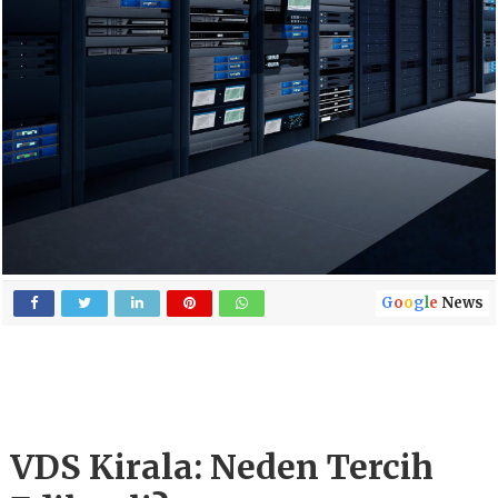
G
o
o
g
l
e
News
VDS Kirala: Neden Tercih