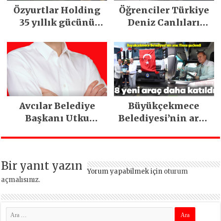
Özyurtlar Holding
Öğrenciler Türkiye
35 yıllık gücünü
Deniz Canlıları
dijital dönüşüm ve
Müzesi’ne koştu
yeni marka
stratejisiyle
geleceğe taşıyor
Avcılar Belediye
Büyükçekmece
Başkanı Utku
Belediyesi’nin araç
Caner Çaykara
filosu güçlendi
tahliye edildi
Bir yanıt yazın
Yorum yapabilmek için
oturum
açmalısınız
.