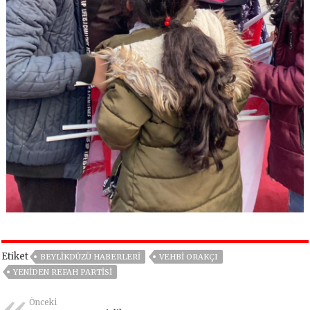
Etiket
BEYLIKDÜZÜ HABERLERI
VEHBI ORAKÇI
YENIDEN REFAH PARTISI
Önceki