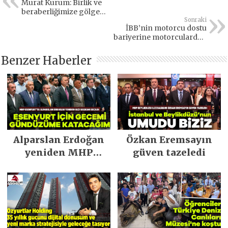
Murat Kurum: Birlik ve
beraberliğimize gölge
düşüremeyecekler
Sonraki
İBB’nin motorcu dostu
bariyerine motorculardan
destek
Benzer Haberler
Alparslan Erdoğan
Özkan Eremsayın
yeniden MHP
güven tazeledi
Esenyurt İlçe
Başkanı seçildi