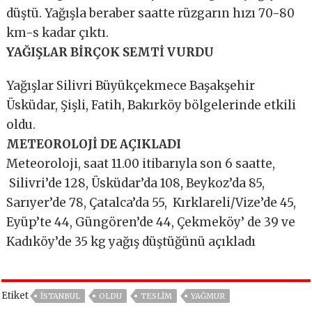
düştü. Yağışla beraber saatte rüzgarın hızı 70-80
km-s kadar çıktı.
YAĞIŞLAR BİRÇOK SEMTİ VURDU
Yağışlar Silivri Büyükçekmece Başakşehir
Üsküdar, Şişli, Fatih, Bakırköy bölgelerinde etkili
oldu.
METEOROLOJİ DE AÇIKLADI
Meteoroloji, saat 11.00 itibarıyla son 6 saatte,
Silivri’de 128, Üsküdar’da 108, Beykoz’da 85,
Sarıyer’de 78, Çatalca’da 55, Kırklareli/Vize’de 45,
Eyüp’te 44, Güngören’de 44, Çekmeköy’ de 39 ve
Kadıköy’de 35 kg yağış düştüğünü açıkladı
Etiket
İSTANBUL
OLDU
TESLİM
YAĞMUR