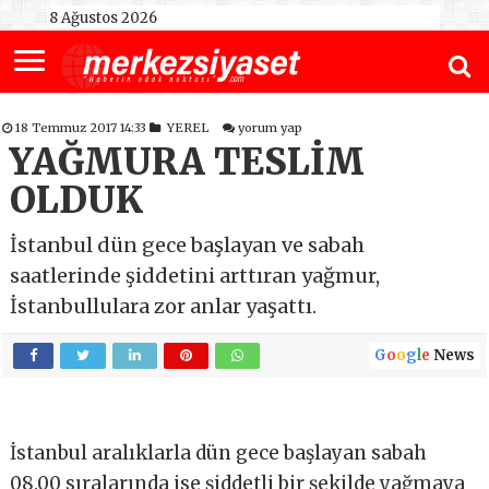
8 Ağustos 2026
18 Temmuz 2017 14:33
YEREL
yorum yap
YAĞMURA TESLİM
OLDUK
İstanbul dün gece başlayan ve sabah
saatlerinde şiddetini arttıran yağmur,
İstanbullulara zor anlar yaşattı.
G
o
o
g
l
e
News
İstanbul aralıklarla dün gece başlayan sabah
08.00 sıralarında ise şiddetli bir şekilde yağmaya