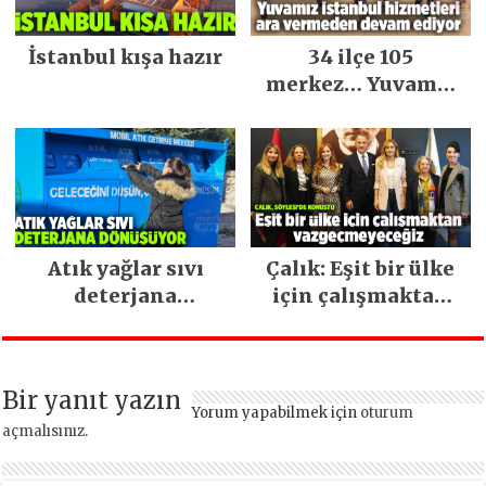
İstanbul kışa hazır
34 ilçe 105
merkez… Yuvamız
İstanbul hizmetleri
ara vermeden
devam ediyor
Atık yağlar sıvı
Çalık: Eşit bir ülke
deterjana
için çalışmaktan
dönüşüyor
vazgeçmeyeceğiz
Bir yanıt yazın
Yorum yapabilmek için
oturum
açmalısınız
.