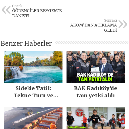
Önceki
ÖĞRENCİLER BEYGEM’E
DANIŞTI
Sonraki
AKOM’DAN AÇIKLAMA
GELDİ
Benzer Haberler
Side’de Tatil:
BAK Kadıköy’de
Tekne Turu ve
tam yetki aldı
Keşfedilecek Yerler