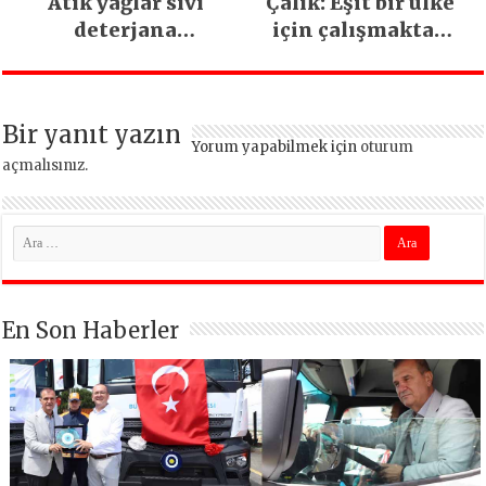
Atık yağlar sıvı
Çalık: Eşit bir ülke
deterjana
için çalışmaktan
dönüşüyor
vazgeçmeyeceğiz
Bir yanıt yazın
Yorum yapabilmek için
oturum
açmalısınız
.
En Son Haberler