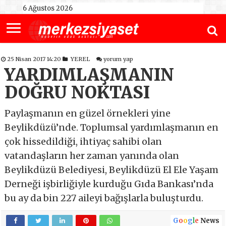
6 Ağustos 2026
25 Nisan 2017 14:20
YEREL
yorum yap
YARDIMLAŞMANIN
DOĞRU NOKTASI
Paylaşmanın en güzel örnekleri yine
Beylikdüzü’nde. Toplumsal yardımlaşmanın en
çok hissedildiği, ihtiyaç sahibi olan
vatandaşların her zaman yanında olan
Beylikdüzü Belediyesi, Beylikdüzü El Ele Yaşam
Derneği işbirliğiyle kurduğu Gıda Bankası’nda
bu ay da bin 227 aileyi bağışlarla buluşturdu.
G
o
o
g
l
e
News