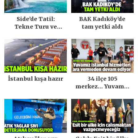
Side’de Tatil:
BAK Kadıköy’de
Tekne Turu ve
tam yetki aldı
Keşfedilecek Yerler
İstanbul kışa hazır
34 ilçe 105
merkez… Yuvamız
İstanbul hizmetleri
ara vermeden
devam ediyor