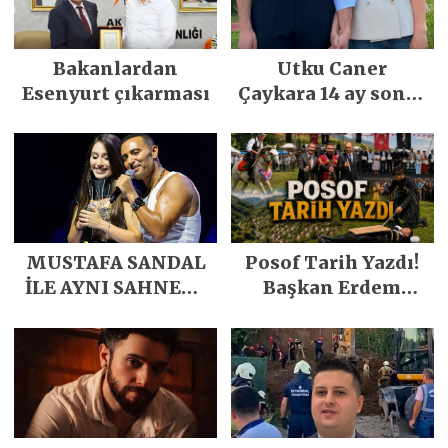
Bakanlardan
Utku Caner
Esenyurt çıkarması
Çaykara 14 ay sonra
özgürlüğüne
kavuştu
MUSTAFA SANDAL
Posof Tarih Yazdı!
İLE AYNI SAHNEDE
Başkan Erdem
PARLADI
Demirci’nin Büyük
Emeğiyle Son
Yılların En Büyük
Festivali
Gerçekleşti