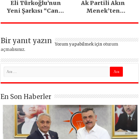
Eli Türkoğlu’nun
Ak Partili Akın
Yeni Şarkısı “Canın
Menek’ten
Sağ Olsun” Büyük
Mimarsinan’daki
İlgi Gördü!..
heyelan sonrası
kritik uyarı
Bir yanıt yazın
Yorum yapabilmek için
oturum
açmalısınız
.
En Son Haberler