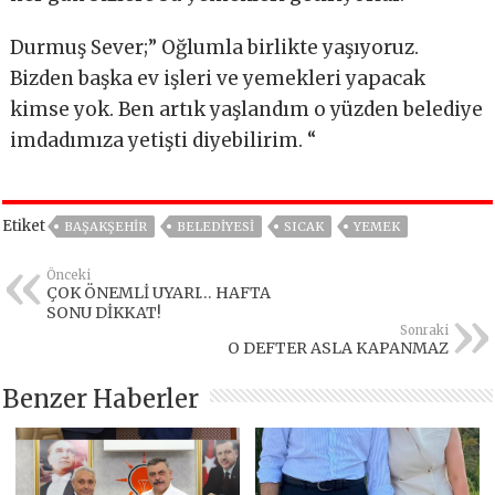
Durmuş Sever;” Oğlumla birlikte yaşıyoruz.
Bizden başka ev işleri ve yemekleri yapacak
kimse yok. Ben artık yaşlandım o yüzden belediye
imdadımıza yetişti diyebilirim. “
Etiket
BAŞAKŞEHIR
BELEDİYESİ
SICAK
YEMEK
Önceki
ÇOK ÖNEMLİ UYARI… HAFTA
SONU DİKKAT!
Sonraki
O DEFTER ASLA KAPANMAZ
Benzer Haberler