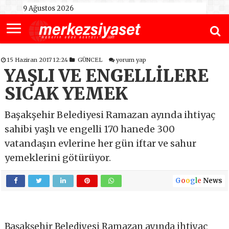
9 Ağustos 2026
15 Haziran 2017 12:24
GÜNCEL
yorum yap
YAŞLI VE ENGELLİLERE
SICAK YEMEK
Başakşehir Belediyesi Ramazan ayında ihtiyaç
sahibi yaşlı ve engelli 170 hanede 300
vatandaşın evlerine her gün iftar ve sahur
yemeklerini götürüyor.
G
o
o
g
l
e
News
Başakşehir Belediyesi Ramazan ayında ihtiyaç