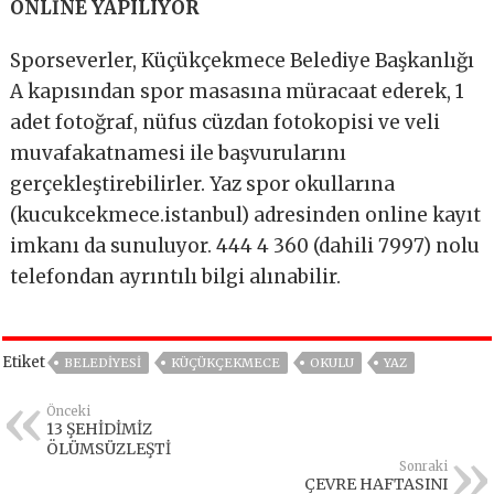
ONLİNE YAPILIYOR
Sporseverler, Küçükçekmece Belediye Başkanlığı
A kapısından spor masasına müracaat ederek, 1
adet fotoğraf, nüfus cüzdan fotokopisi ve veli
muvafakatnamesi ile başvurularını
gerçekleştirebilirler. Yaz spor okullarına
(kucukcekmece.istanbul) adresinden online kayıt
imkanı da sunuluyor. 444 4 360 (dahili 7997) nolu
telefondan ayrıntılı bilgi alınabilir.
Etiket
BELEDİYESİ
KÜÇÜKÇEKMECE
OKULU
YAZ
Önceki
13 ŞEHİDİMİZ
ÖLÜMSÜZLEŞTİ
Sonraki
ÇEVRE HAFTASINI