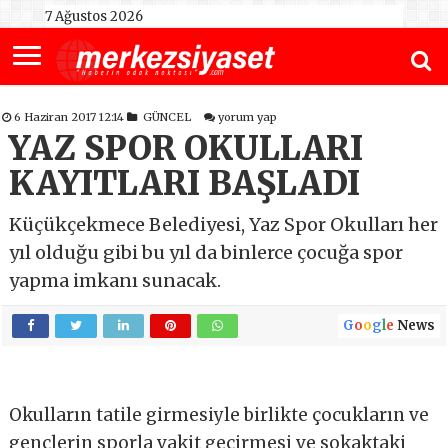
7 Ağustos 2026
6 Haziran 2017 12:14
GÜNCEL
yorum yap
YAZ SPOR OKULLARI
KAYITLARI BAŞLADI
Küçükçekmece Belediyesi, Yaz Spor Okulları her
yıl olduğu gibi bu yıl da binlerce çocuğa spor
yapma imkanı sunacak.
G
o
o
g
l
e
News
Okulların tatile girmesiyle birlikte çocukların ve
gençlerin sporla vakit geçirmesi ve sokaktaki