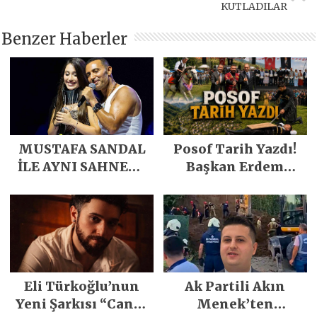
KUTLADILAR
Benzer Haberler
MUSTAFA SANDAL
Posof Tarih Yazdı!
İLE AYNI SAHNEDE
Başkan Erdem
PARLADI
Demirci’nin Büyük
Emeğiyle Son
Yılların En Büyük
Festivali
Gerçekleşti
Eli Türkoğlu’nun
Ak Partili Akın
Yeni Şarkısı “Canın
Menek’ten