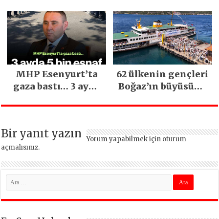
Sağ Olsun” Büyük
Mimarsinan’daki
İlgi Gördü!..
heyelan sonrası
kritik uyarı
MHP Esenyurt’ta
62 ülkenin gençleri
gaza bastı… 3 ayda
Boğaz’ın büyüsüne
5 bin esnaf ziyaret
kapıldı
edildi
Bir yanıt yazın
Yorum yapabilmek için
oturum
açmalısınız
.