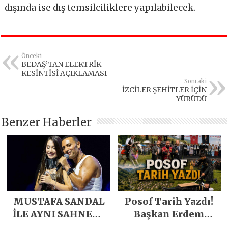
dışında ise dış temsilciliklere yapılabilecek.
Önceki
BEDAŞ’TAN ELEKTRİK
KESİNTİSİ AÇIKLAMASI
Sonraki
İZCİLER ŞEHİTLER İÇİN
YÜRÜDÜ
Benzer Haberler
MUSTAFA SANDAL
Posof Tarih Yazdı!
İLE AYNI SAHNEDE
Başkan Erdem
PARLADI
Demirci’nin Büyük