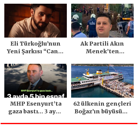
Emeğiyle Son
Yılların En Büyük
Festivali
Gerçekleşti
Eli Türkoğlu’nun
Ak Partili Akın
Yeni Şarkısı “Canın
Menek’ten
Sağ Olsun” Büyük
Mimarsinan’daki
İlgi Gördü!..
heyelan sonrası
kritik uyarı
MHP Esenyurt’ta
62 ülkenin gençleri
gaza bastı… 3 ayda
Boğaz’ın büyüsüne
5 bin esnaf ziyaret
kapıldı
edildi