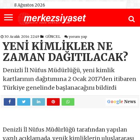
8 Ağustos 2026
30 Aralık 2016 22:49
GÜNCEL
yorum yap
YENİ KİMLİKLER NE
ZAMAN DAĞITILACAK?
Denizli İl Nüfus Müdürlüğü, yeni kimlik
kartlarının dağıtımına 2 Ocak 2017’den itibaren
Türkiye genelinde başlanacağını bildirdi
G
o
o
g
l
e
News
Denizli İl Nüfus Müdürlüğü tarafından yapılan
yazılı açıklamada, yenik kimliklerin uluslararası