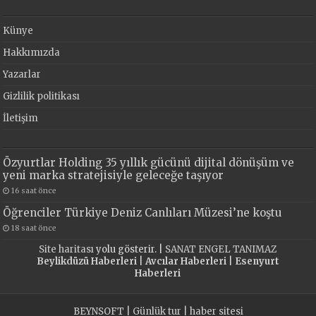
Künye
Hakkımızda
Yazarlar
Gizlilik politikası
İletişim
Özyurtlar Holding 35 yıllık gücünü dijital dönüşüm ve
yeni marka stratejisiyle geleceğe taşıyor
16 saat önce
Öğrenciler Türkiye Deniz Canlıları Müzesi’ne koştu
18 saat önce
Site haritası
yolu gösterir. |
SANAT ENGEL TANIMAZ
Beylikdüzü Haberleri
|
Avcılar Haberleri
|
Esenyurt
Haberleri
BEYNSOFT
|
Günlük tur
|
haber sitesi