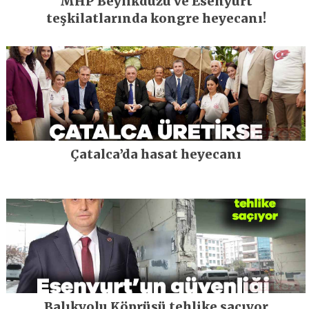
MHP Beylikdüzü ve Esenyurt
teşkilatlarında kongre heyecanı!
Çatalca’da hasat heyecanı
Balıkyolu Köprüsü tehlike saçıyor