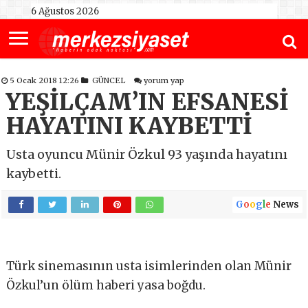
6 Ağustos 2026
5 Ocak 2018 12:26
GÜNCEL
yorum yap
YEŞİLÇAM’IN EFSANESİ
HAYATINI KAYBETTİ
Usta oyuncu Münir Özkul 93 yaşında hayatını
kaybetti.
G
o
o
g
l
e
News
Türk sinemasının usta isimlerinden olan Münir
Özkul’un ölüm haberi yasa boğdu.