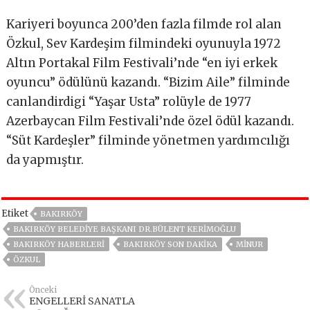
Kariyeri boyunca 200’den fazla filmde rol alan
Özkul, Sev Kardeşim filmindeki oyunuyla 1972
Altın Portakal Film Festivali’nde “en iyi erkek
oyuncu” ödülünü kazandı. “Bizim Aile” filminde
canlandirdigi “Yaşar Usta” rolüyle de 1977
Azerbaycan Film Festivali’nde özel ödül kazandı.
“Süt Kardeşler” filminde yönetmen yardımcılığı
da yapmıştır.
Etiket
BAKIRKÖY
BAKIRKÖY BELEDIYE BAŞKANI DR.BÜLENT KERIMOĞLU
BAKIRKÖY HABERLERI
BAKIRKÖY SON DAKIKA
MİNUR
ÖZKUL
Önceki
ENGELLERİ SANATLA