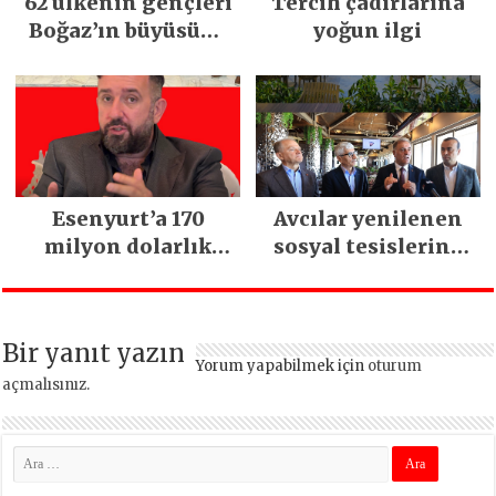
62 ülkenin gençleri
Tercih çadırlarına
Boğaz’ın büyüsüne
yoğun ilgi
kapıldı
Esenyurt’a 170
Avcılar yenilenen
milyon dolarlık
sosyal tesislerine
yatırım:
kavuştu
İstanbul’un tek
termal oteli olacak
Bir yanıt yazın
Yorum yapabilmek için
oturum
açmalısınız
.