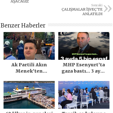
AŞACAĞIZ
Sonraki
ÇALIŞMALAR İŞVEÇ’TE
ANLATILDI
Benzer Haberler
Ak Partili Akın
MHP Esenyurt’ta
Menek’ten
gaza bastı… 3 ayda
Mimarsinan’daki
5 bin esnaf ziyaret
heyelan sonrası
edildi
kritik uyarı