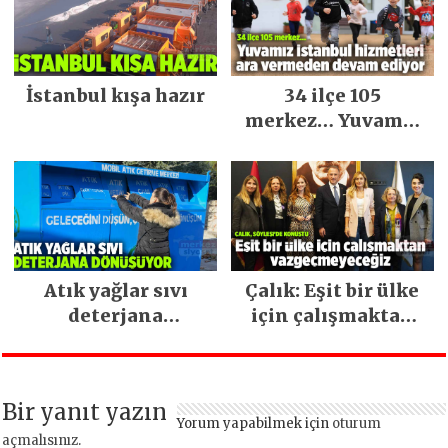
İstanbul kışa hazır
34 ilçe 105
merkez… Yuvamız
İstanbul hizmetleri
ara vermeden
devam ediyor
Atık yağlar sıvı
Çalık: Eşit bir ülke
deterjana
için çalışmaktan
dönüşüyor
vazgeçmeyeceğiz
Bir yanıt yazın
Yorum yapabilmek için
oturum
açmalısınız
.