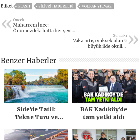
Etiket
FLASH
SILIVRI HABERLERI
VOLKAN YILMAZ
Önceki
Muharrem İnce:
Önümüzdeki hafta her şeyi
açıklayacağım
Sonraki
Vaka artışı yüksek olan 5
büyük ilde okullar
açılmayabilir
Benzer Haberler
Side’de Tatil:
BAK Kadıköy’de
Tekne Turu ve
tam yetki aldı
Keşfedilecek Yerler