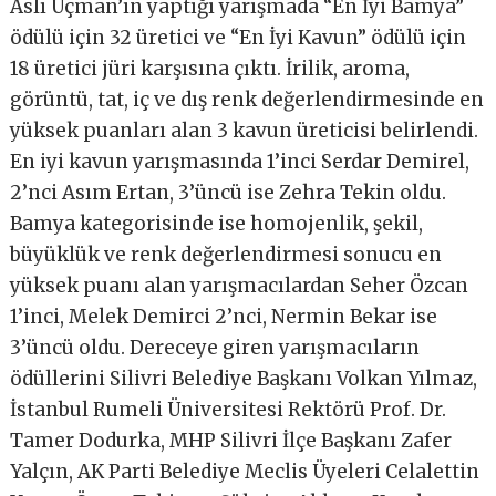
Aslı Uçman’ın yaptığı yarışmada “En İyi Bamya”
ödülü için 32 üretici ve “En İyi Kavun” ödülü için
18 üretici jüri karşısına çıktı. İrilik, aroma,
görüntü, tat, iç ve dış renk değerlendirmesinde en
yüksek puanları alan 3 kavun üreticisi belirlendi.
En iyi kavun yarışmasında 1’inci Serdar Demirel,
2’nci Asım Ertan, 3’üncü ise Zehra Tekin oldu.
Bamya kategorisinde ise homojenlik, şekil,
büyüklük ve renk değerlendirmesi sonucu en
yüksek puanı alan yarışmacılardan Seher Özcan
1’inci, Melek Demirci 2’nci, Nermin Bekar ise
3’üncü oldu. Dereceye giren yarışmacıların
ödüllerini Silivri Belediye Başkanı Volkan Yılmaz,
İstanbul Rumeli Üniversitesi Rektörü Prof. Dr.
Tamer Dodurka, MHP Silivri İlçe Başkanı Zafer
Yalçın, AK Parti Belediye Meclis Üyeleri Celalettin