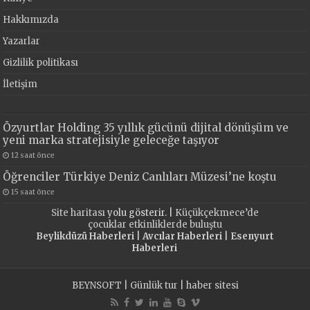
Hakkımızda
Yazarlar
Gizlilik politikası
İletişim
Özyurtlar Holding 35 yıllık gücünü dijital dönüşüm ve
yeni marka stratejisiyle geleceğe taşıyor
12 saat önce
Öğrenciler Türkiye Deniz Canlıları Müzesi’ne koştu
15 saat önce
Site haritası
yolu gösterir. |
Küçükçekmece’de
çocuklar etkinliklerde buluştu
Beylikdüzü Haberleri
|
Avcılar Haberleri
|
Esenyurt
Haberleri
BEYNSOFT
|
Günlük tur
|
haber sitesi