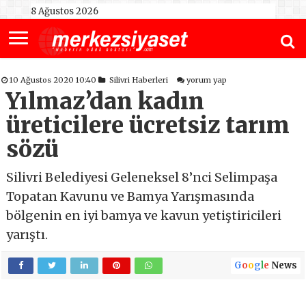
8 Ağustos 2026
10 Ağustos 2020 10:40
Silivri Haberleri
yorum yap
Yılmaz’dan kadın
üreticilere ücretsiz tarım
sözü
Silivri Belediyesi Geleneksel 8’nci Selimpaşa
Topatan Kavunu ve Bamya Yarışmasında
bölgenin en iyi bamya ve kavun yetiştiricileri
yarıştı.
G
o
o
g
l
e
News