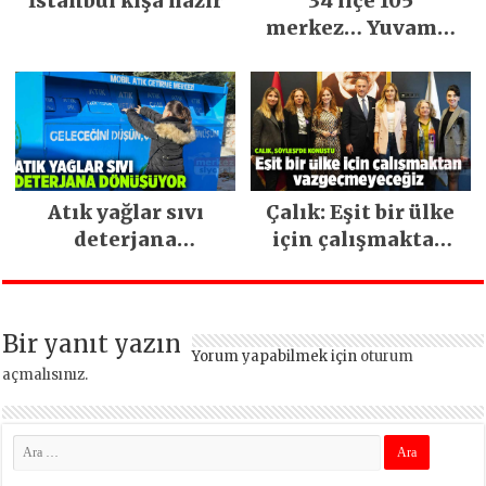
İstanbul kışa hazır
34 ilçe 105
merkez… Yuvamız
İstanbul hizmetleri
ara vermeden
devam ediyor
Atık yağlar sıvı
Çalık: Eşit bir ülke
deterjana
için çalışmaktan
dönüşüyor
vazgeçmeyeceğiz
Bir yanıt yazın
Yorum yapabilmek için
oturum
açmalısınız
.