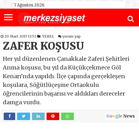
7 Ağustos 2026
20 Mart 2017 13:52
YEREL
yorum yap
ZAFER KOŞUSU
Her yıl düzenlenen Çanakkale Zaferi Şehitleri
Anma koşusu, bu yıl da Küçükçekmece Göl
Kenarı’nda yapıldı. İlçe çapında gerçekleşen
koşulara, Söğütlüçeşme Ortaokulu
öğrencilerinin başarısı ve aldıkları dereceler
damga vurdu.
G
o
o
g
l
e
News