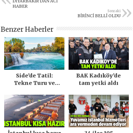
DİYARBAKIR’DAN ACI
HABER
Sonraki
BİRİNCİ BELLİ OLDU
Benzer Haberler
Side’de Tatil:
BAK Kadıköy’de
Tekne Turu ve
tam yetki aldı
Keşfedilecek Yerler