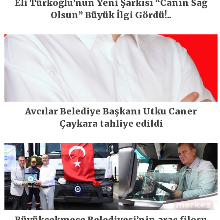
Eli Türkoğlu’nun Yeni Şarkısı “Canın Sağ
Olsun” Büyük İlgi Gördü!..
Avcılar Belediye Başkanı Utku Caner
Çaykara tahliye edildi
Büyükçekmece Belediyesi’nin araç filosu