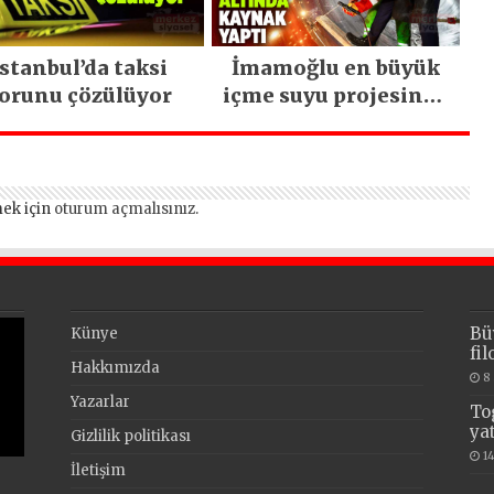
İstanbul’da taksi
İmamoğlu en büyük
orunu çözülüyor
içme suyu projesinde
incelemelerde
bulundu
ek için
oturum açmalısınız
.
Bü
Künye
fi
Hakkımızda
8
Yazarlar
To
ya
Gizlilik politikası
1
İletişim