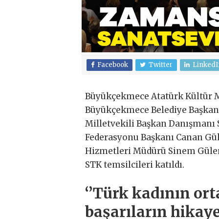
Facebook
Twitter
LinkedI
Büyükçekmece Atatürk Kültür M
Büyükçekmece Belediye Başkanı
Milletvekili Başkan Danışmanı 
Federasyonu Başkanı Canan Güll
Hizmetleri Müdürü Sinem Gülenç
STK temsilcileri katıldı.
‘’Türk kadının or
başarıların hikayes