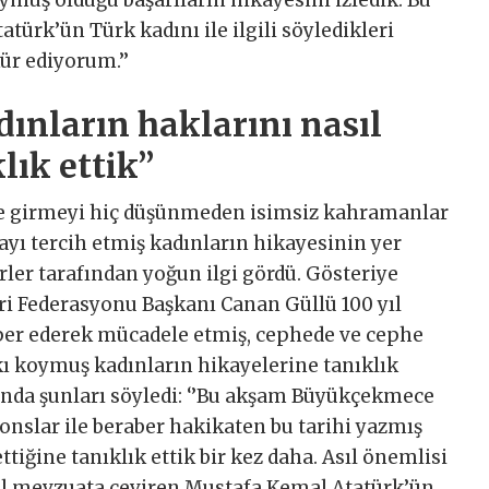
ymuş olduğu başarıların hikayesini izledik. Bu
türk’ün Türk kadını ile ilgili söyledikleri
ür ediyorum.’’
ınların haklarını nasıl
lık ettik’’
ze girmeyi hiç düşünmeden isimsiz kahramanlar
yı tercih etmiş kadınların hikayesinin yer
erler tarafından yoğun ilgi gördü. Gösteriye
ri Federasyonu Başkanı Canan Güllü 100 yıl
iper ederek mücadele etmiş, cephede ve cephe
kı koymuş kadınların hikayelerine tanıklık
kında şunları söyledi: ‘’Bu akşam Büyükçekmece
ionslar ile beraber hakikaten bu tarihi yazmış
ttiğine tanıklık ettik bir kez daha. Asıl önemlisi
sal mevzuata çeviren Mustafa Kemal Atatürk’ün