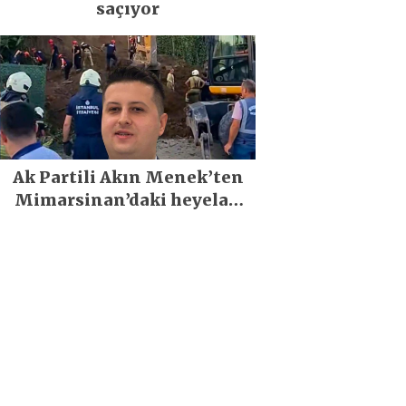
saçıyor
Ak Partili Akın Menek’ten
Mimarsinan’daki heyelan
sonrası kritik uyarı