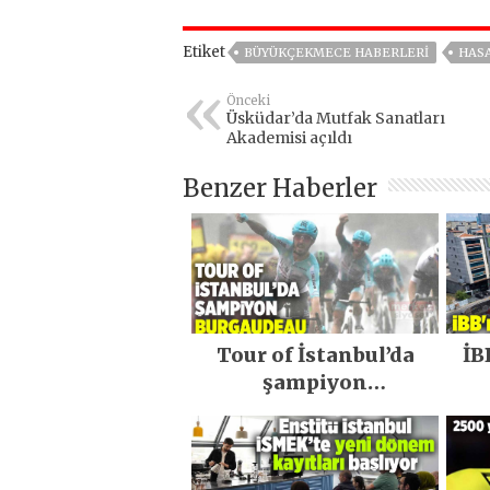
Etiket
BÜYÜKÇEKMECE HABERLERI
HAS
Önceki
Üsküdar’da Mutfak Sanatları
Akademisi açıldı
Benzer Haberler
Tour of İstanbul’da
İB
şampiyon
Burgaudeau