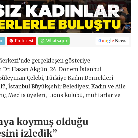
n
Pinterest
Whatsapp
G
o
o
g
l
e
News
erkezi’nde gerçekleşen gösteriye
 Dr. Hasan Akgün, 24. Dönem İstanbul
Süleyman Çelebi, Türkiye Kadın Dernekleri
ü, İstanbul Büyükşehir Belediyesi Kadın ve Aile
, Meclis üyeleri, Lions kulübü, muhtarlar ve
taya koymuş olduğu
ini izledik’’