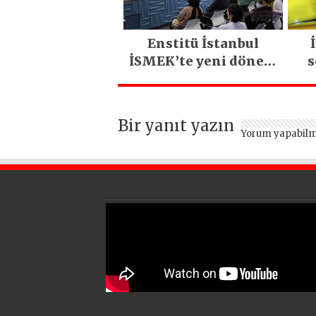
Enstitü İstanbul
İSMEK’te yeni dönem
s
kayıtları başlıyor
Bir yanıt yazın
Yorum yapabilm