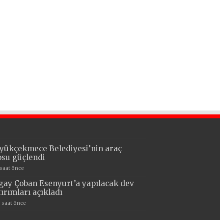
yükçekmece Belediyesi’nin araç
losu güçlendi
 saat önce
gay Çoban Esenyurt’a yapılacak dev
tırımları açıkladı
4 saat önce