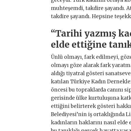
geceydi. Türk kadının ortaya ko
muhteşemdi, takdire şayandı. Ata
takdire şayandı. Hepsine teşekk
“Tarihi yazmış kad
elde ettiğine tanık
Ünlü olmayı, fark edilmeyi, gö
olmayı göze alarak fark yaratma
aldığı tiyatral gösteri sanatsev
katılan Türkiye Kadın Dernekle
öncesi bu topraklarda canını s
gerisinde ülke kurtuluşuna kat
ettiğini belirterek gösteri hak
Belediyesi’nin iş ortaklığında L
kadınların haklarını nasıl elde e
bu tanıklığı gerçek hayatta ya