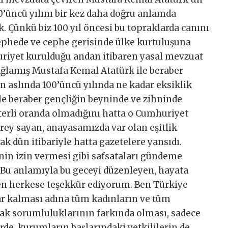
0’üncü yılını bir kez daha doğru anlamda
. Çünkü biz 100 yıl öncesi bu topraklarda canını
ephede ve cephe gerisinde ülke kurtuluşuna
riyet kurulduğu andan itibaren yasal mevzuat
ağlamış Mustafa Kemal Atatürk ile beraber
 aslında 100’üncü yılında ne kadar eksiklik
ile beraber gençliğin beyninde ve zihninde
terli oranda olmadığını hatta o Cumhuriyet
rey sayan, anayasamızda var olan eşitlik
k dün itibariyle hatta gazetelere yansıdı.
nin izin vermesi gibi safsataları gündeme
. Bu anlamıyla bu geceyi düzenleyen, hayata
en herkese teşekkür ediyorum. Ben Türkiye
ar kalması adına tüm kadınların ve tüm
rak sorumluluklarının farkında olması, sadece
rde, kurumların başlarındaki yetkililerin de