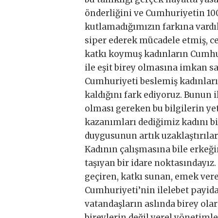
önderliğini ve Cumhuriyetin 10
kutlamadığımızın farkına vardık
siper ederek mücadele etmiş, c
katkı koymuş kadınların Cumhu
ile eşit birey olmasına imkan s
Cumhuriyeti beslemiş kadınların
kaldığını fark ediyoruz. Bunun 
olması gereken bu bilgilerin ye
kazanımları dediğimiz kadını bi
duygusunun artık uzaklaştırılara
Kadının çalışmasına bile erkeği
taşıyan bir idare noktasındayız
geçiren, katkı sunan, emek ver
Cumhuriyeti’nin ilelebet payid
vatandaşların aslında birey ola
bireylerin değil yerel yönetimle