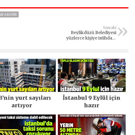
AN AKGÜN
Sonraki
Beylikdüzü Belediyesi
yüzlerce kişiye istihdam
sağladı
B’nin yurt sayıları
İstanbul 9 Eylül için
artıyor
hazır