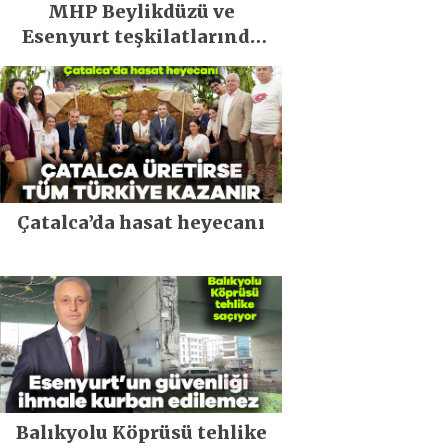
MHP Beylikdüzü ve
Esenyurt teşkilatlarında
kongre heyecanı!
Çatalca’da hasat heyecanı
Balıkyolu Köprüsü tehlike