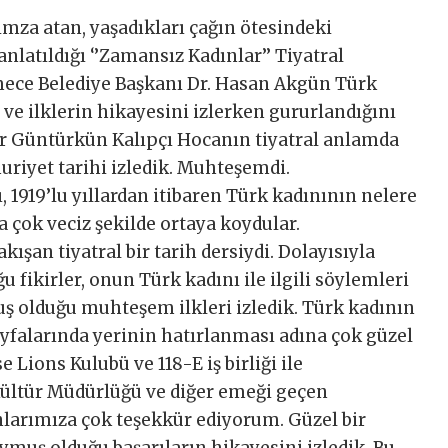
imza atan, yaşadıkları çağın ötesindeki
nlatıldığı ‘’Zamansız Kadınlar’’ Tiyatral
mece Belediye Başkanı Dr. Hasan Akgün Türk
 ve ilklerin hikayesini izlerken gururlandığını
nur Güntürkün Kalıpçı Hocanın tiyatral anlamda
riyet tarihi izledik. Muhteşemdi.
, 1919’lu yıllardan itibaren Türk kadınının nelere
a çok veciz şekilde ortaya koydular.
ışan tiyatral bir tarih dersiydi. Dolayısıyla
fikirler, onun Türk kadını ile ilgili söylemleri
ş olduğu muhteşem ilkleri izledik. Türk kadının
sayfalarında yerinin hatırlanması adına çok güzel
 Lions Kulubü ve 118-E iş birliği ile
ültür Müdürlüğü ve diğer emeği geçen
nlarımıza çok teşekkür ediyorum. Güzel bir