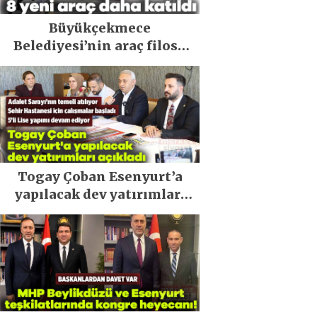
Büyükçekmece
Belediyesi’nin araç filosu
güçlendi
Togay Çoban Esenyurt’a
yapılacak dev yatırımları
açıkladı