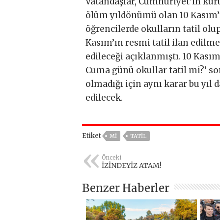
Vatandaşlar, Cumhuriyet’in ku
ölüm yıldönümü olan 10 Kasım’ı
öğrencilerde okulların tatil olu
Kasım’ın resmi tatil ilan edilm
edileceği açıklanmıştı. 10 Kasım
Cuma günü okullar tatil mi?’ sor
olmadığı için aynı karar bu yı
edilecek.
Etiket
MI
TATIL
Önceki
İZİNDEYİZ ATAM!
Benzer Haberler