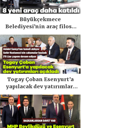
Büyükçekmece
Belediyesi’nin araç filosu
güçlendi
Togay Çoban Esenyurt’a
yapılacak dev yatırımları
açıkladı