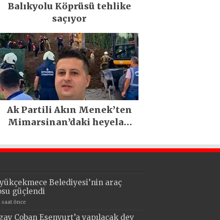
Balıkyolu Köprüsü tehlike
saçıyor
Ak Partili Akın Menek’ten
Mimarsinan’daki heyelan
sonrası kritik uyarı
yükçekmece Belediyesi’nin araç
losu güçlendi
4 saat önce
gay Çoban Esenyurt’a yapılacak dev