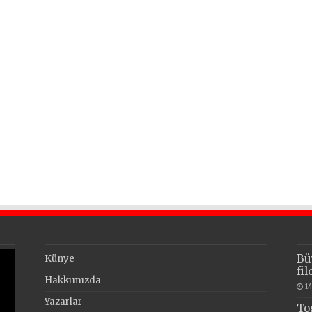
Bü
Künye
fi
Hakkımızda
1
Yazarlar
To