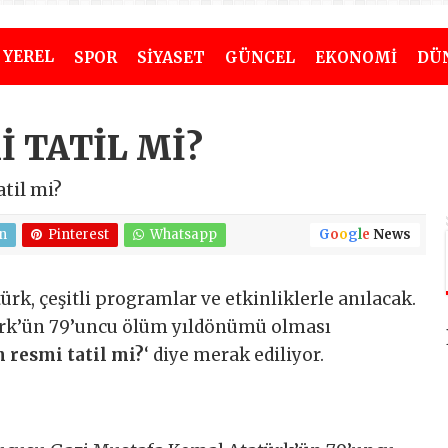
YEREL
SPOR
SİYASET
GÜNCEL
EKONOMİ
DÜ
İ TATİL Mİ?
til mi?
n
Pinterest
Whatsapp
G
o
o
g
l
e
News
rk, çeşitli programlar ve etkinliklerle anılacak.
ürk’ün 79’uncu ölüm yıldönümü olması
 resmi tatil mi?
‘ diye merak ediliyor.