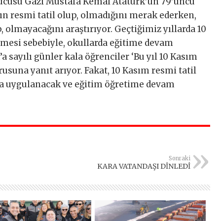
rucusu Gazi Mustafa Kemal Atatürk’ün 79’uncu
n resmi tatil olup, olmadığını merak ederken,
p, olmayacağını araştırıyor. Geçtiğimiz yıllarda 10
emesi sebebiyle, okullarda eğitime devam
’a sayılı günler kala öğrenciler ‘Bu yıl 10 Kasım
usuna yanıt arıyor. Fakat, 10 Kasım resmi tatil
l da uygulanacak ve eğitim öğretime devam
Sonraki
KARA VATANDAŞI DİNLEDİ