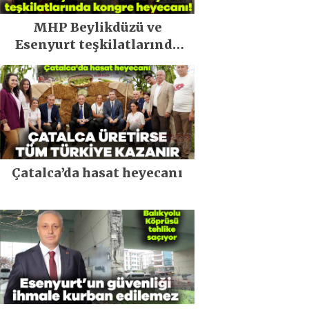
MHP Beylikdüzü ve
Esenyurt teşkilatlarında
kongre heyecanı!
Çatalca’da hasat heyecanı