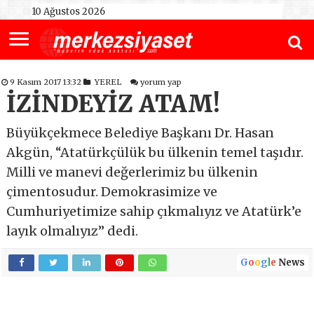
10 Ağustos 2026
9 Kasım 2017 13:32
YEREL
yorum yap
İZİNDEYİZ ATAM!
Büyükçekmece Belediye Başkanı Dr. Hasan
Akgün, “Atatürkçülük bu ülkenin temel taşıdır.
Milli ve manevi değerlerimiz bu ülkenin
çimentosudur. Demokrasimize ve
Cumhuriyetimize sahip çıkmalıyız ve Atatürk’e
layık olmalıyız” dedi.
G
o
o
g
l
e
News