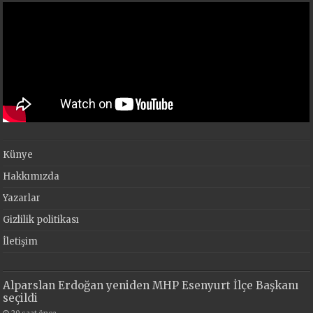
Künye
Hakkımızda
Yazarlar
Gizlilik politikası
İletişim
Alparslan Erdoğan yeniden MHP Esenyurt İlçe Başkanı
seçildi