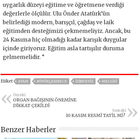
uygarlık düzeyi eğitime ve öğretmene verdiği
değerlerle ölçülür. Ulu Önder Atatürk’ün
belirlediği modern, barışçıl, çağdaş ve laik
eğitimden desteğimizi çekmemeliyiz. Ancak, bu
24 Kasıma hiç olmadığı kadar karışık duygular
içinde giriyoruz. Eğitim asla tartışılır duruma
gelmemelidir. “
Etiket
ATAM
BÜYÜKÇEKMECE
IZINDEYIZ
MECLİSİ
Önceki
ORGAN BAĞIŞININ ÖNEMİNE
DİKKAT ÇEKİLDİ
Sonraki
10 KASIM RESMİ TATİL Mİ?
Benzer Haberler