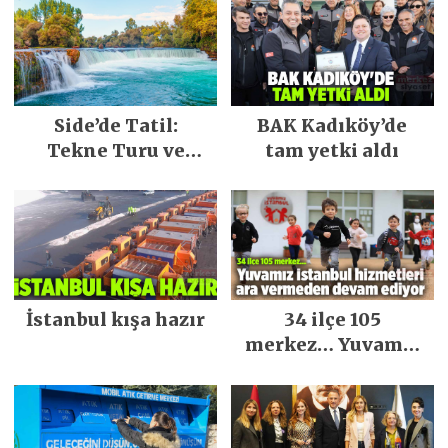
Side’de Tatil:
BAK Kadıköy’de
Tekne Turu ve
tam yetki aldı
Keşfedilecek Yerler
İstanbul kışa hazır
34 ilçe 105
merkez… Yuvamız
İstanbul hizmetleri
ara vermeden
devam ediyor