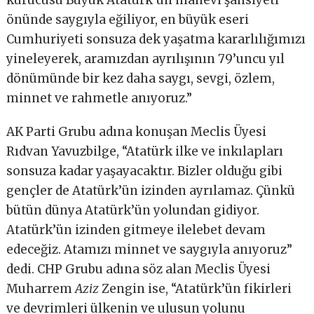
kurucusu Büyük Atatürk’ün manevi şahsiyeti
önünde saygıyla eğiliyor, en büyük eseri
Cumhuriyeti sonsuza dek yaşatma kararlılığımızı
yineleyerek, aramızdan ayrılışının 79’uncu yıl
dönümünde bir kez daha saygı, sevgi, özlem,
minnet ve rahmetle anıyoruz.”
AK Parti Grubu adına konuşan Meclis Üyesi
Rıdvan Yavuzbilge, “Atatürk ilke ve inkılapları
sonsuza kadar yaşayacaktır. Bizler olduğu gibi
gençler de Atatürk’ün izinden ayrılamaz. Çünkü
bütün dünya Atatürk’ün yolundan gidiyor.
Atatürk’ün izinden gitmeye ilelebet devam
edeceğiz. Atamızı minnet ve saygıyla anıyoruz”
dedi. CHP Grubu adına söz alan Meclis Üyesi
Muharrem
Aziz
Zengin ise, “Atatürk’ün fikirleri
ve devrimleri ülkenin ve ulusun yolunu