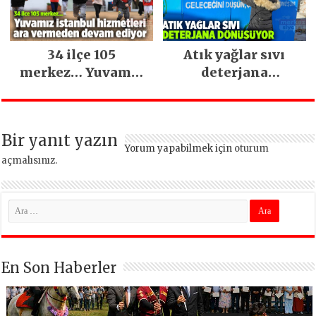
34 ilçe 105
Atık yağlar sıvı
merkez… Yuvamız
deterjana
İstanbul hizmetleri
dönüşüyor
ara vermeden
devam ediyor
Bir yanıt yazın
Yorum yapabilmek için
oturum
açmalısınız
.
En Son Haberler