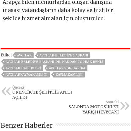
Arapça bilen memurlardan oluşan danışma
masası vatandaşların daha kolay ve hızlı bir
şekilde hizmet almaları için oluşturuldu.
Etiket
AVCILAR
AVCILAR BELEDIYE BAŞKANI
AVCILAR BELEDIYE BAŞKANI DR. HANDAN TOPRAK BENLI
AVCILAR HABERLERI
AVCILAR SON DAKIKA
AVCILARKAYMAKAMLIGI
KAYMAKAMLIĞI
Önceki
ÖRENCİK’TE ŞEHİTLİK ANITI
AÇILDI
Sonraki
SALONDA MOTOSİKLET
YARIŞI HEYECANI
Benzer Haberler