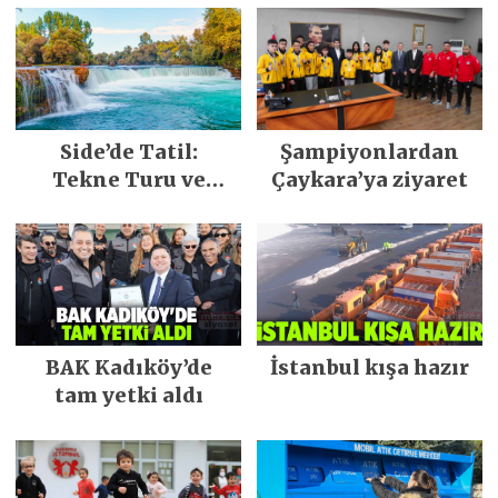
Side’de Tatil:
Şampiyonlardan
Tekne Turu ve
Çaykara’ya ziyaret
Keşfedilecek Yerler
BAK Kadıköy’de
İstanbul kışa hazır
tam yetki aldı