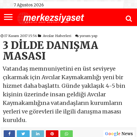
7 Ağustos 2026
17 Kasım 2017 15:56
Avcılar Haberleri
yorum yap
3 DİLDE DANIŞMA
MASASI
Vatandaş memnuniyetini en üst seviyeye
çıkarmak için Avcılar Kaymakamlığı yeni bir
hizmet daha başlattı. Günde yaklaşık 4-5 bin
kişinin üzerinde insan geldiği Avcılar
Kaymakamlığına vatandaşların kurumların
yerleri ve görevleri ile ilgili danışma masası
kuruldu.
G
o
o
g
l
e
News