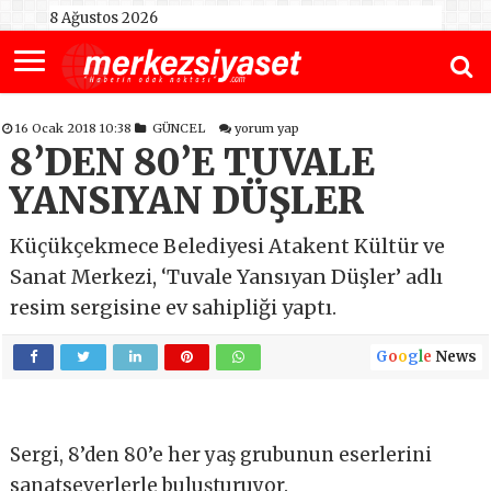
8 Ağustos 2026
16 Ocak 2018 10:38
GÜNCEL
yorum yap
8’DEN 80’E TUVALE
YANSIYAN DÜŞLER
Küçükçekmece Belediyesi Atakent Kültür ve
Sanat Merkezi, ‘Tuvale Yansıyan Düşler’ adlı
resim sergisine ev sahipliği yaptı.
G
o
o
g
l
e
News
Sergi, 8’den 80’e her yaş grubunun eserlerini
sanatseverlerle buluşturuyor.