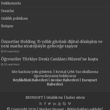
Hakkımızda
Yazarlar
Gizlilik politikası
İletişim
Özyurtlar Holding 35 yıllık gücünü dijital dönüşüm ve
yeni marka stratejisiyle geleceğe taşıyor
19 saat önce
Öğrenciler Türkiye Deniz Canlıları Müzesi’ne koştu
22 saat önce
Site haritası
yolu gösterir. |
Kemal Çebi: Yaz okullarına
öğrencilerimizi bekliyoruz
Beylikdüzü Haberleri
|
Avcılar Haberleri
|
Esenyurt
Haberleri
BEYNSOFT
|
Günlük tur
|
haber sitesi
© Copyright 2026 | Merkez Siyaset - Bütün hakları saklıdır!.