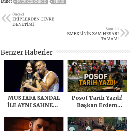
Etiket
KÜÇÜKÇEKMECE
SERGI
Önceki
EKİPLERDEN ÇEVRE
DENETİMİ
Sonraki
EMEKLİNİN ZAM HESABI
TAMAM!
Benzer Haberler
MUSTAFA SANDAL
Posof Tarih Yazdı!
İLE AYNI SAHNEDE
Başkan Erdem
PARLADI
Demirci’nin Büyük
Emeğiyle Son
Yılların En Büyük