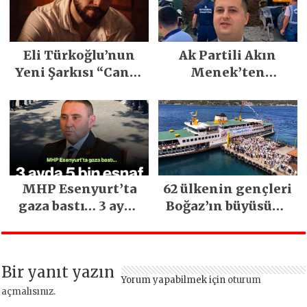
Festivali
Gerçekleşti
Eli Türkoğlu’nun
Ak Partili Akın
Yeni Şarkısı “Canın
Menek’ten
Sağ Olsun” Büyük
Mimarsinan’daki
İlgi Gördü!..
heyelan sonrası
kritik uyarı
MHP Esenyurt’ta
62 ülkenin gençleri
gaza bastı… 3 ayda
Boğaz’ın büyüsüne
5 bin esnaf ziyaret
kapıldı
edildi
Bir yanıt yazın
Yorum yapabilmek için
oturum
açmalısınız
.