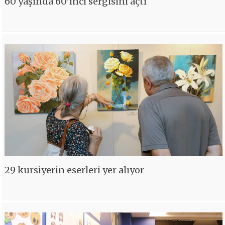
60 yaşında 60’ıncı sergisini açtı
29 kursiyerin eserleri yer alıyor