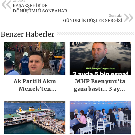
Önceki
BAŞAKŞEHİR’DE
DÖNÜŞÜMLÜ SONBAHAR
Sonraki
GÜNDELİK DÜŞLER SERGİSİ
Benzer Haberler
Ak Partili Akın
MHP Esenyurt’ta
Menek’ten
gaza bastı… 3 ayda
Mimarsinan’daki
5 bin esnaf ziyaret
heyelan sonrası
edildi
kritik uyarı