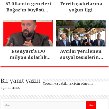
62 ülkenin gençleri
Tercih çadırlarına
Boğaz’ın büyüsüne
yoğun ilgi
kapıldı
Esenyurt’a 170
Avcılar yenilenen
milyon dolarlık
sosyal tesislerine
yatırım:
kavuştu
İstanbul’un tek
termal oteli olacak
Bir yanıt yazın
Yorum yapabilmek için
oturum
açmalısınız
.