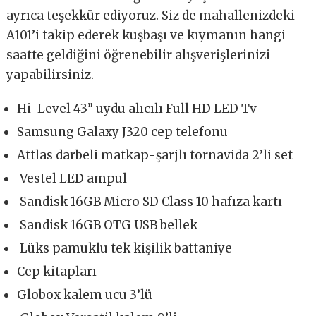
ayrıca teşekkür ediyoruz. Siz de mahallenizdeki
A101’i takip ederek kuşbaşı ve kıymanın hangi
saatte geldiğini öğrenebilir alışverişlerinizi
yapabilirsiniz.
Hi-Level 43” uydu alıcılı Full HD LED Tv
Samsung Galaxy J320 cep telefonu
Attlas darbeli matkap-şarjlı tornavida 2’li set
Vestel LED ampul
Sandisk 16GB Micro SD Class 10 hafıza kartı
Sandisk 16GB OTG USB bellek
Lüks pamuklu tek kişilik battaniye
Cep kitapları
Globox kalem ucu 3’lü