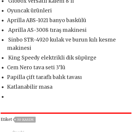
Globox Versatil kalem 8’li
Oyuncak ürünleri
Aprilla ABS-1021 banyo baskülü
Aprilla AS-3008 tıraş makinesi
Sinbo STR-4920 kulak ve burun kılı kesme
makinesi
King Speedy elektrikli dik süpürge
Cem Nero tava seti 3’lü
Papilla çift taraflı balık tavası
Katlanabilir masa
Etiket
30 KASIM