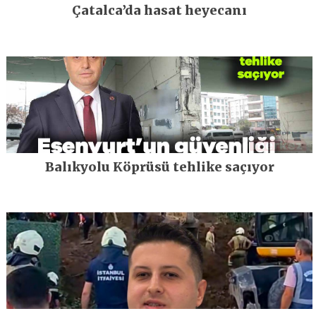
Çatalca’da hasat heyecanı
Balıkyolu Köprüsü tehlike saçıyor