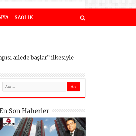
NYA
SAĞLIK
ısı ailede başlar” ilkesiyle
En Son Haberler