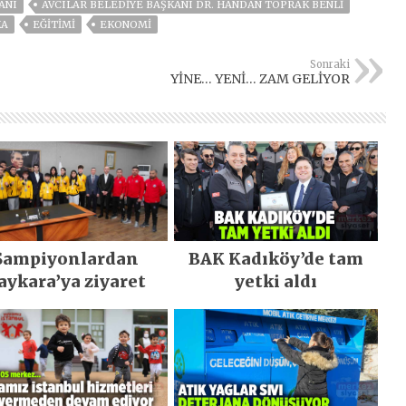
ANI
AVCILAR BELEDIYE BAŞKANI DR. HANDAN TOPRAK BENLI
KA
EĞITIMI
EKONOMİ
Sonraki
YİNE… YENİ… ZAM GELİYOR
Şampiyonlardan
BAK Kadıköy’de tam
aykara’ya ziyaret
yetki aldı