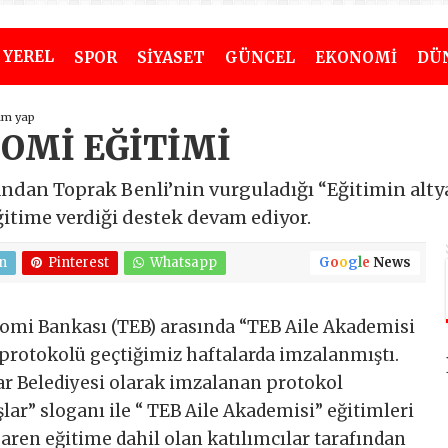
YEREL
SPOR
SİYASET
GÜNCEL
EKONOMİ
DÜ
um yap
OMİ EĞİTİMİ
andan Toprak Benli’nin vurguladığı “Eğitimin altyap
eğitime verdiği destek devam ediyor.
n
Pinterest
Whatsapp
G
o
o
g
l
e
News
nomi Bankası (TEB) arasında “TEB Aile Akademisi
 protokolü geçtiğimiz haftalarda imzalanmıştı.
r Belediyesi olarak imzalanan protokol
r” sloganı ile “ TEB Aile Akademisi” eğitimleri
ibaren eğitime dahil olan katılımcılar tarafından