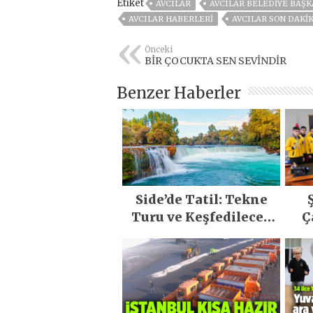
Etiket
AVCILAR
AVCILAR BELEDIYE BAŞK
AVCILAR HABERLERI
AVCILAR SON DAKI
Önceki
BİR ÇOCUKTA SEN SEVİNDİR
Benzer Haberler
Side’de Tatil: Tekne
Turu ve Keşfedilecek
Ç
Yerler