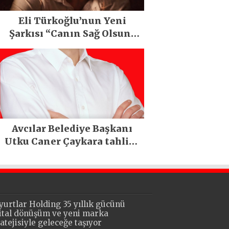
Eli Türkoğlu’nun Yeni
Şarkısı “Canın Sağ Olsun”
Büyük İlgi Gördü!..
Avcılar Belediye Başkanı
Utku Caner Çaykara tahliye
edildi
yurtlar Holding 35 yıllık gücünü
jital dönüşüm ve yeni marka
ratejisiyle geleceğe taşıyor