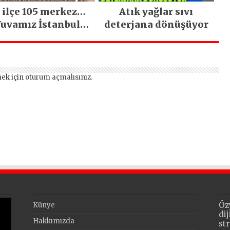
 ilçe 105 merkez…
Atık yağlar sıvı
uvamız İstanbul
deterjana dönüşüyor
hizmetleri ara
vermeden devam
ediyor
ek için
oturum açmalısınız
.
Öz
Künye
di
Hakkımızda
st