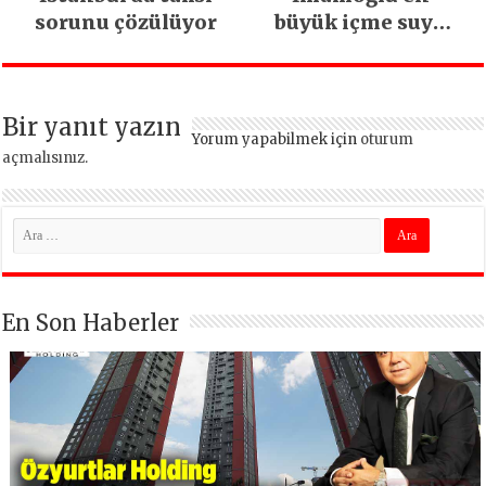
sorunu çözülüyor
büyük içme suyu
projesinde
incelemelerde
bulundu
Bir yanıt yazın
Yorum yapabilmek için
oturum
açmalısınız
.
En Son Haberler