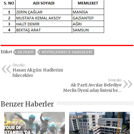
Etiket
AK PARTİ
BÜYÜKÇEKMECE HABERLERI
Önceki
Hasan Akgün: Hadlerini
bilecekler
Sonraki
Ak Parti Avcılar Belediye
Meclis Üyesi aday listesi belli
oldu
Benzer Haberler