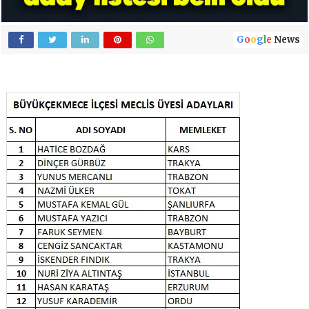
G
o
o
g
l
e
News