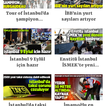
Tour of İstanbul’da
İBB’nin yurt
şampiyon
sayıları artıyor
Burgaudeau
İstanbul 9 Eylül
Enstitü İstanbul
için hazır
İSMEK’te yeni
dönem kayıtları
başlıyor
İstanbul’da taksi
İmamoğlu en