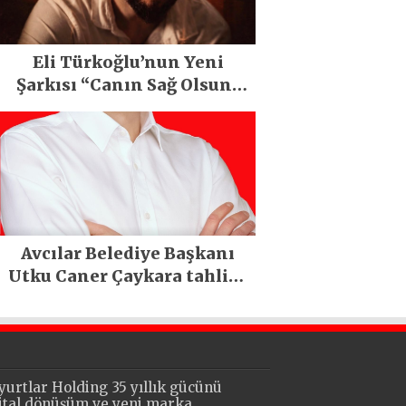
Eli Türkoğlu’nun Yeni
Şarkısı “Canın Sağ Olsun”
Büyük İlgi Gördü!..
Avcılar Belediye Başkanı
Utku Caner Çaykara tahliye
edildi
yurtlar Holding 35 yıllık gücünü
jital dönüşüm ve yeni marka