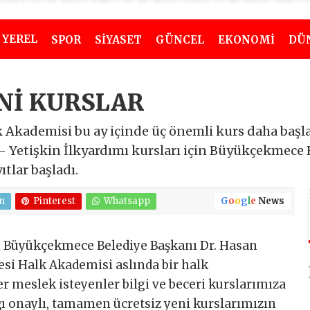
YEREL
SPOR
SİYASET
GÜNCEL
EKONOMİ
DÜ
Nİ KURSLAR
kademisi bu ay içinde üç önemli kurs daha başlatıy
 Yetişkin İlkyardımı kursları için Büyükçekmece 
tlar başladı.
n
Pinterest
Whatsapp
G
o
o
g
l
e
News
n Büyükçekmece Belediye Başkanı Dr. Hasan
i Halk Akademisi aslında bir halk
er meslek isteyenler bilgi ve beceri kurslarımıza
ığı onaylı, tamamen ücretsiz yeni kurslarımızın