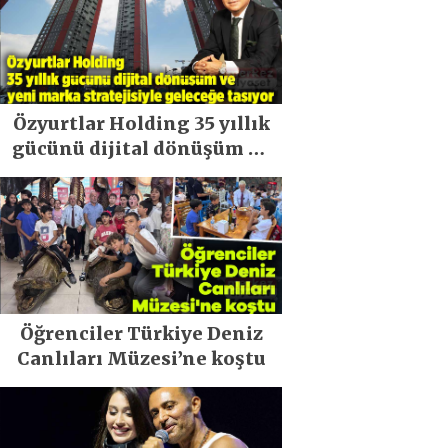
Özyurtlar Holding 35 yıllık
gücünü dijital dönüşüm ve
yeni marka stratejisiyle
geleceğe taşıyor
Öğrenciler Türkiye Deniz
Canlıları Müzesi’ne koştu