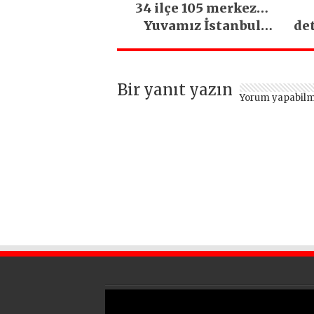
34 ilçe 105 merkez…
Yuvamız İstanbul
de
hizmetleri ara
vermeden devam
ediyor
Bir yanıt yazın
Yorum yapabilm