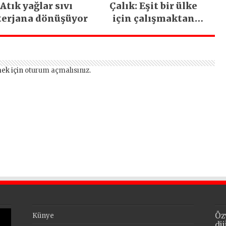
Atık yağlar sıvı
Çalık: Eşit bir ülke
terjana dönüşüyor
için çalışmaktan
vazgeçmeyeceğiz
ek için
oturum açmalısınız
.
Öz
Künye
di