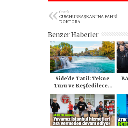
Önceki
CUMHURBAŞKANI’NA FAHRİ
DOKTORA
Benzer Haberler
Side’de Tatil: Tekne
BA
Turu ve Keşfedilecek
Yerler