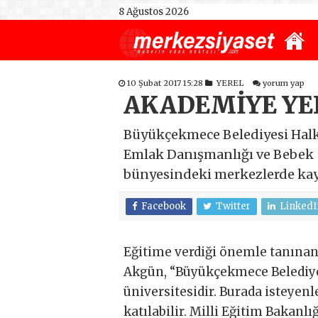
8 Ağustos 2026
10 Şubat 2017 15:28
YEREL
yorum yap
AKADEMİYE YE
Büyükçekmece Belediyesi Halk A
Emlak Danışmanlığı ve Bebek -
bünyesindeki merkezlerde kayı
Facebook
Twitter
LinkedI
Eğitime verdiği önemle tanına
Akgün, “Büyükçekmece Belediyes
üniversitesidir. Burada isteyenl
katılabilir. Milli Eğitim Bakanl