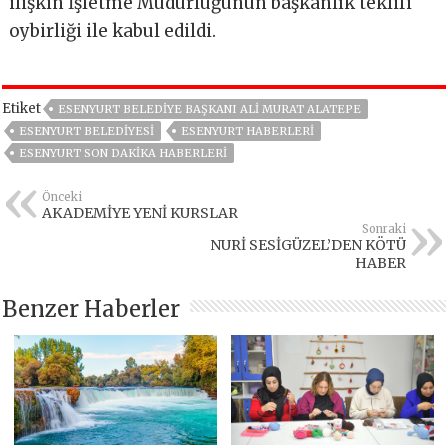
ilişkin İşletme Müdürlüğünün başkanlık teklifi
oybirliği ile kabul edildi.
Etiket
ESENYURT BELEDIYE BAŞKANI ALI MURAT ALATEPE
ESENYURT BELEDIYESI
ESENYURT HABERLERI
ESENYURT SON DAKIKA HABERLERI
Önceki
AKADEMİYE YENİ KURSLAR
Sonraki
NURİ SESİGÜZEL’DEN KÖTÜ
HABER
Benzer Haberler