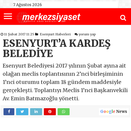
7 Ağustos 2026
11 Şubat 2017 11:25
Esenyurt Haberleri
yorum yap
ESENYURT’A KARDEŞ
BELEDİYE
Esenyurt Belediyesi 2017 yılının Şubat ayına ait
olağan meclis toplantısının 2’nci birleşiminin
1’nci oturumu toplam 18 gündem maddesiyle
gerçekleşti. Toplantıyı Meclis 1’nci Başkanvekili
Av. Emin Batmazoğlu yönetti.
G
o
o
g
l
e
News