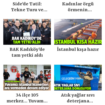
Side’de Tatil:
Kadınlar örgü
Tekne Turu ve
örmenin
Keşfedilecek Yerler
inceliklerini
öğreniyor
BAK Kadıköy’de
İstanbul kışa hazır
tam yetki aldı
34 ilçe 105
Atık yağlar sıvı
merkez… Yuvamız
deterjana