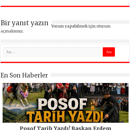
İstanbul hizmetleri
dönüşüyor
ara vermeden
devam ediyor
Bir yanıt yazın
Yorum yapabilmek için
oturum
açmalısınız
.
En Son Haberler
Posof Tarih Yazdı! Başkan Erdem