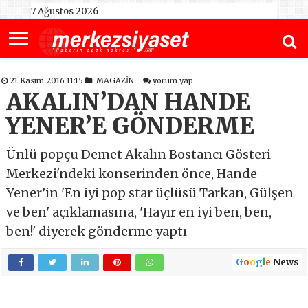
7 Ağustos 2026
21 Kasım 2016 11:15
MAGAZİN
yorum yap
AKALIN’DAN HANDE
YENER’E GÖNDERME
Ünlü popçu Demet Akalın Bostancı Gösteri
Merkezi'ndeki konserinden önce, Hande
Yener’in 'En iyi pop star üçlüsü Tarkan, Gülşen
ve ben' açıklamasına, 'Hayır en iyi ben, ben,
ben!' diyerek gönderme yaptı
G
o
o
g
l
e
News