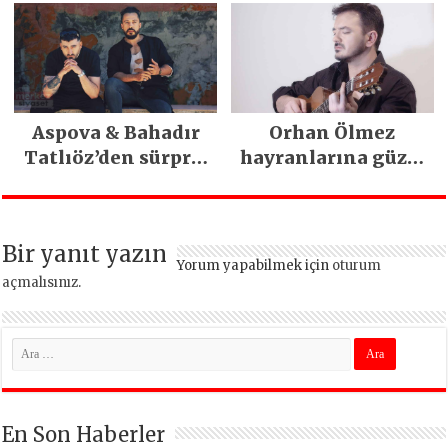
Aspova & Bahadır
Orhan Ölmez
Tatlıöz’den sürpriz
hayranlarına güzel
düet
haber
Bir yanıt yazın
Yorum yapabilmek için
oturum
açmalısınız
.
En Son Haberler