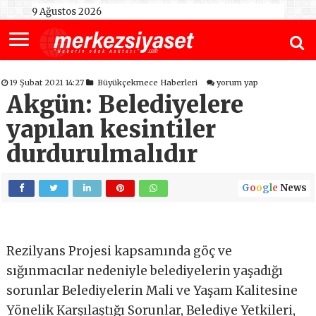
9 Ağustos 2026
19 Şubat 2021 14:27
Büyükçekmece Haberleri
yorum yap
Akgün: Belediyelere
yapılan kesintiler
durdurulmalıdır
G
o
o
g
l
e
News
Rezilyans Projesi kapsamında göç ve
sığınmacılar nedeniyle belediyelerin yaşadığı
sorunlar Belediyelerin Mali ve Yaşam Kalitesine
Yönelik Karşılaştığı Sorunlar, Belediye Yetkileri,