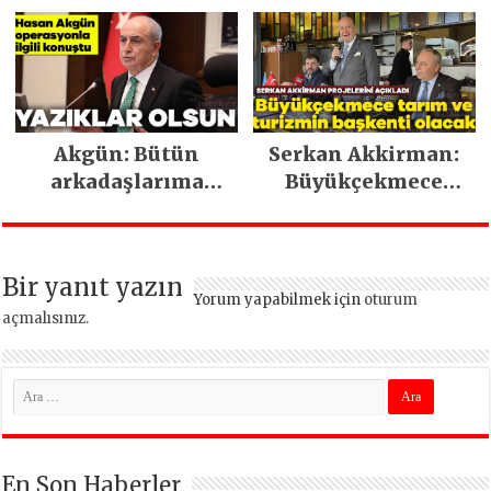
Akgün: Bütün
Serkan Akkirman:
arkadaşlarıma
Büyükçekmece
güveniyorum
tarım ve turizmin
başkenti olacak
Bir yanıt yazın
Yorum yapabilmek için
oturum
açmalısınız
.
En Son Haberler