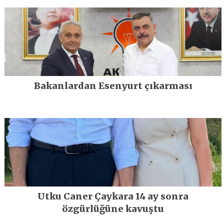
Bakanlardan Esenyurt çıkarması
Utku Caner Çaykara 14 ay sonra
özgürlüğüne kavuştu