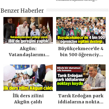
arasında sürpriz görüşme
Benzer Haberler
Akgün:
Büyükçekmece’de 4
Vatandaşlarımız
bin 500 öğrenciye
yetkiyi verdi İBB’de
eğitim desteği
gereğini yaptık!
veriliyor
İlk ders zilini
Tarık Erdoğan park
Akgün çaldı
iddialarına noktayı
koydu