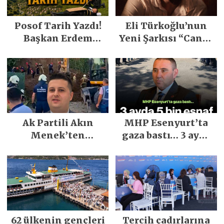
Posof Tarih Yazdı!
Eli Türkoğlu’nun
Başkan Erdem
Yeni Şarkısı “Canın
Demirci’nin Büyük
Sağ Olsun” Büyük
Emeğiyle Son
İlgi Gördü!..
Yılların En Büyük
Festivali
Gerçekleşti
Ak Partili Akın
MHP Esenyurt’ta
Menek’ten
gaza bastı… 3 ayda
Mimarsinan’daki
5 bin esnaf ziyaret
heyelan sonrası
edildi
kritik uyarı
62 ülkenin gençleri
Tercih çadırlarına