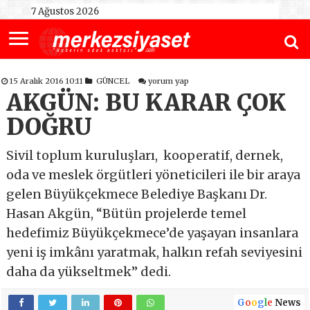
7 Ağustos 2026
15 Aralık 2016 10:11
GÜNCEL
yorum yap
AKGÜN: BU KARAR ÇOK
DOĞRU
Sivil toplum kuruluşları, kooperatif, dernek,
oda ve meslek örgütleri yöneticileri ile bir araya
gelen Büyükçekmece Belediye Başkanı Dr.
Hasan Akgün, “Bütün projelerde temel
hedefimiz Büyükçekmece’de yaşayan insanlara
yeni iş imkânı yaratmak, halkın refah seviyesini
daha da yükseltmek” dedi.
G
o
o
g
l
e
News