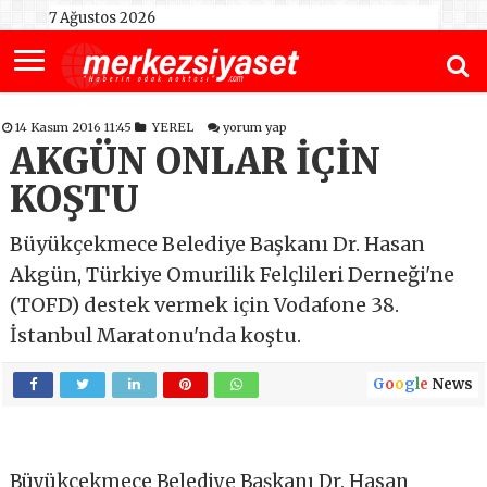
7 Ağustos 2026
14 Kasım 2016 11:45
YEREL
yorum yap
AKGÜN ONLAR İÇİN
KOŞTU
Büyükçekmece Belediye Başkanı Dr. Hasan
Akgün, Türkiye Omurilik Felçlileri Derneği'ne
(TOFD) destek vermek için Vodafone 38.
İstanbul Maratonu'nda koştu.
G
o
o
g
l
e
News
Büyükçekmece Belediye Başkanı Dr. Hasan