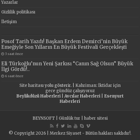
Yazarlar
Gizlilik politikası
İletişim
Posof Tarih Yazdı! Başkan Erdem Demirci’nin Büyük
Emeğiyle Son Yılların En Büyük Festivali Gerçekleşti
3 saat önce
Eli Türkoğlu’nun Yeni Şarkısı “Canın Sağ Olsun” Büyük
İlgi Gördü!..
6 saat önce
Site haritası
yolu gösterir. |
Kahriman: İktidar için
gece gündüz çalışıyoruz
Beylikdüzü Haberleri
|
Avcılar Haberleri
|
Esenyurt
Haberleri
BEYNSOFT
|
Günlük tur
|
haber sitesi
© Copyright 2026 | Merkez Siyaset - Bütün hakları saklıdır!.