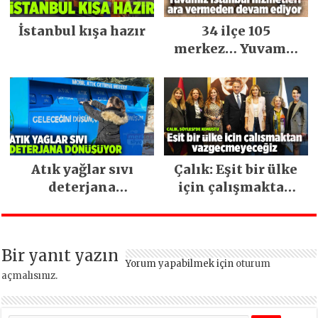
İstanbul kışa hazır
34 ilçe 105
merkez… Yuvamız
İstanbul hizmetleri
ara vermeden
devam ediyor
Atık yağlar sıvı
Çalık: Eşit bir ülke
deterjana
için çalışmaktan
dönüşüyor
vazgeçmeyeceğiz
Bir yanıt yazın
Yorum yapabilmek için
oturum
açmalısınız
.