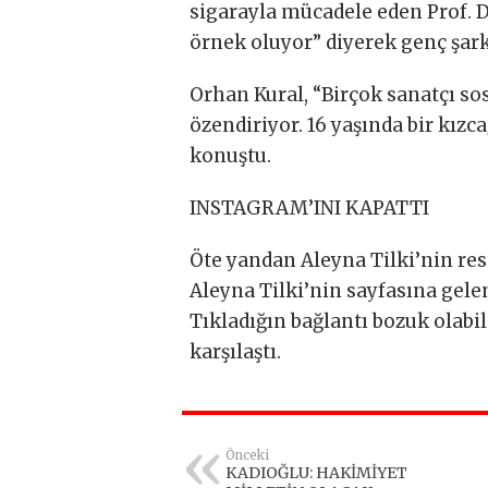
sigarayla mücadele eden Prof. D
örnek oluyor” diyerek genç şark
Orhan Kural, “Birçok sanatçı so
özendiriyor. 16 yaşında bir kızc
konuştu.
INSTAGRAM’INI KAPATTI
Öte yandan Aleyna Tilki’nin re
Aleyna Tilki’nin sayfasına gele
Tıkladığın bağlantı bozuk olabili
karşılaştı.
Önceki
KADIOĞLU: HAKİMİYET