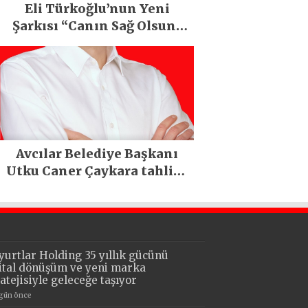
Eli Türkoğlu’nun Yeni
Şarkısı “Canın Sağ Olsun”
Büyük İlgi Gördü!..
Avcılar Belediye Başkanı
Utku Caner Çaykara tahliye
edildi
yurtlar Holding 35 yıllık gücünü
jital dönüşüm ve yeni marka
ratejisiyle geleceğe taşıyor
 gün önce