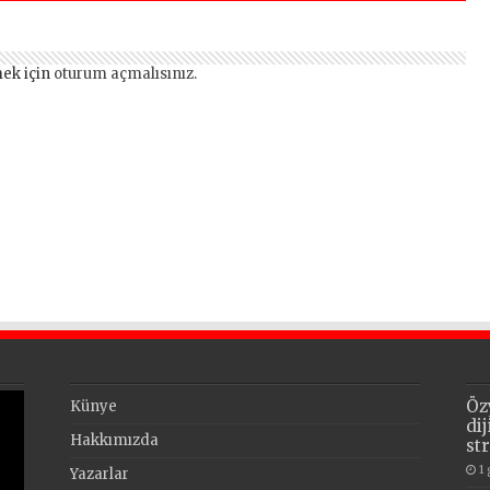
ek için
oturum açmalısınız
.
Öz
Künye
di
Hakkımızda
st
1
Yazarlar