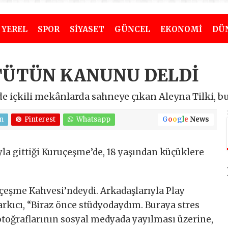
YEREL
SPOR
SİYASET
GÜNCEL
EKONOMİ
DÜ
 TÜTÜN KANUNU DELDİ
e içkili mekânlarda sahneye çıkan Aleyna Tilki, 
n
Pinterest
Whatsapp
G
o
o
g
l
e
News
yla gittiği Kuruçeşme’de, 18 yaşından küçüklere
uçeşme Kahvesi’ndeydi. Arkadaşlarıyla Play
rkıcı, “Biraz önce stüdyodaydım. Buraya stres
fotoğraflarının sosyal medyada yayılması üzerine,