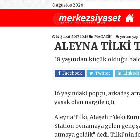
8 Ağustos 2026
14 Şubat 2017 10:16
MAGAZİN
yorum yap
ALEYNA TİLKİ
18 yaşından küçük olduğu hald
Facebook
Twitter
LinkedI
16 yaşındaki popçu, arkadaşları
yasak olan nargile içti.
Aleyna Tilki, Ataşehir’deki Kur
Station oynamaya gelen genç şa
atmaya geldik” dedi. Tilki’nin 