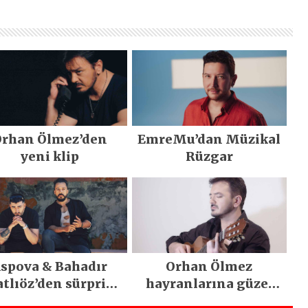
rhan Ölmez’den
EmreMu’dan Müzikal
yeni klip
Rüzgar
spova & Bahadır
Orhan Ölmez
tlıöz’den sürpriz
hayranlarına güzel
düet
haber