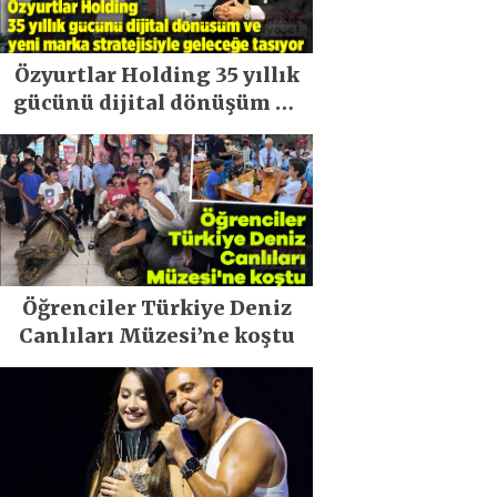
Özyurtlar Holding 35 yıllık
gücünü dijital dönüşüm ve
yeni marka stratejisiyle
geleceğe taşıyor
Öğrenciler Türkiye Deniz
Canlıları Müzesi’ne koştu