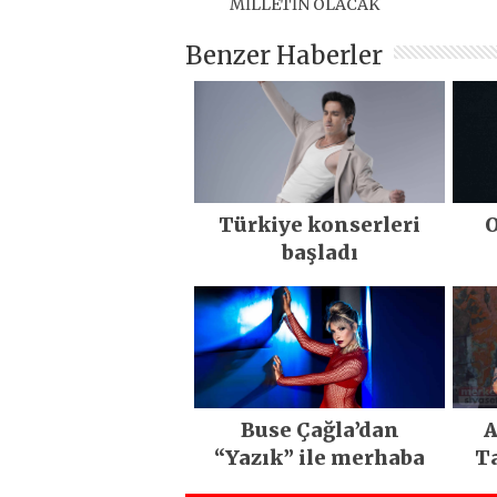
MİLLETİN OLACAK
Benzer Haberler
Türkiye konserleri
O
başladı
Buse Çağla’dan
A
“Yazık” ile merhaba
Ta