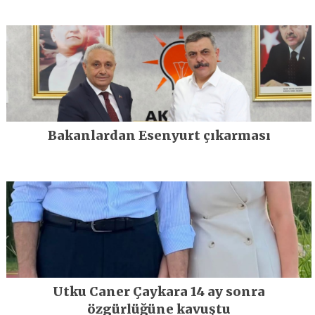
Bakanlardan Esenyurt çıkarması
Utku Caner Çaykara 14 ay sonra
özgürlüğüne kavuştu