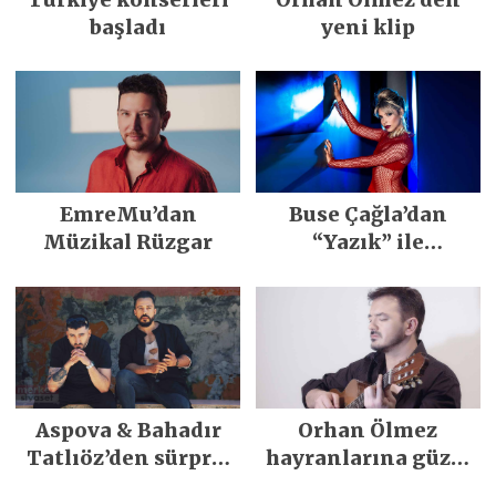
başladı
yeni klip
EmreMu’dan
Buse Çağla’dan
Müzikal Rüzgar
“Yazık” ile
merhaba
Aspova & Bahadır
Orhan Ölmez
Tatlıöz’den sürpriz
hayranlarına güzel
düet
haber