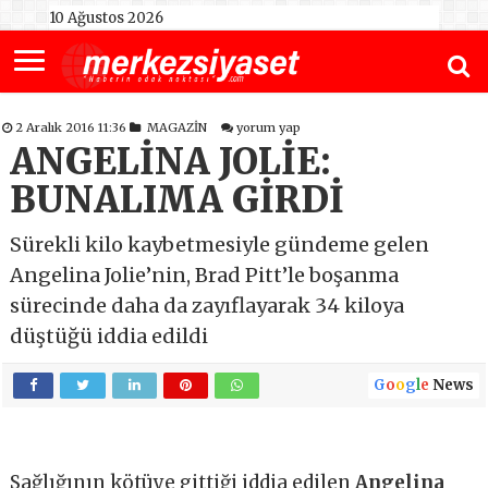
10 Ağustos 2026
2 Aralık 2016 11:36
MAGAZİN
yorum yap
ANGELİNA JOLİE:
BUNALIMA GİRDİ
Sürekli kilo kaybetmesiyle gündeme gelen
Angelina Jolie’nin, Brad Pitt’le boşanma
sürecinde daha da zayıflayarak 34 kiloya
düştüğü iddia edildi
G
o
o
g
l
e
News
Sağlığının kötüye gittiği iddia edilen
Angelina