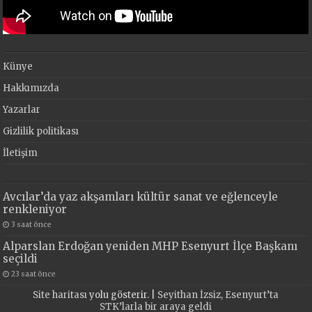
Künye
Hakkımızda
Yazarlar
Gizlilik politikası
İletişim
Avcılar’da yaz akşamları kültür sanat ve eğlenceyle
renkleniyor
3 saat önce
Alparslan Erdoğan yeniden MHP Esenyurt İlçe Başkanı
seçildi
23 saat önce
Site haritası
yolu gösterir. |
Seyithan İzsiz, Esenyurt’ta
STK’larla bir araya geldi