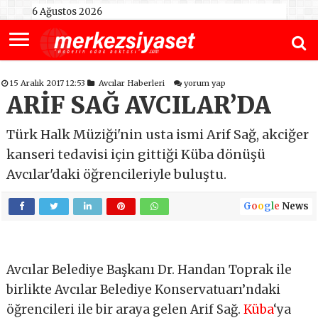
6 Ağustos 2026
15 Aralık 2017 12:53
Avcılar Haberleri
yorum yap
ARİF SAĞ AVCILAR’DA
Türk Halk Müziği'nin usta ismi Arif Sağ, akciğer
kanseri tedavisi için gittiği Küba dönüşü
Avcılar'daki öğrencileriyle buluştu.
G
o
o
g
l
e
News
Avcılar Belediye Başkanı Dr. Handan Toprak ile
birlikte Avcılar Belediye Konservatuarı’ndaki
öğrencileri ile bir araya gelen Arif Sağ.
Küba
‘ya