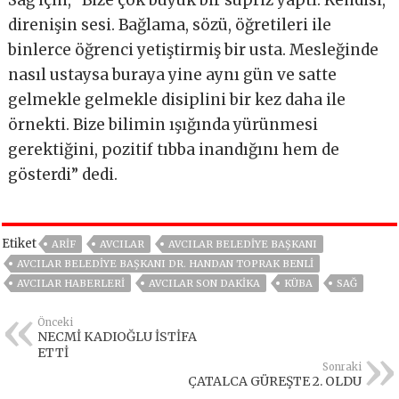
Sağ için, “Bize çok büyük bir süpriz yaptı. Kendisi,
direnişin sesi. Bağlama, sözü, öğretileri ile
binlerce öğrenci yetiştirmiş bir usta. Mesleğinde
nasıl ustaysa buraya yine aynı gün ve satte
gelmekle gelmekle disiplini bir kez daha ile
örnekti. Bize bilimin ışığında yürünmesi
gerektiğini, pozitif tıbba inandığını hem de
gösterdi” dedi.
Etiket
ARİF
AVCILAR
AVCILAR BELEDIYE BAŞKANI
AVCILAR BELEDIYE BAŞKANI DR. HANDAN TOPRAK BENLI
AVCILAR HABERLERI
AVCILAR SON DAKIKA
KÜBA
SAĞ
Önceki
NECMİ KADIOĞLU İSTİFA
ETTİ
Sonraki
ÇATALCA GÜREŞTE 2. OLDU