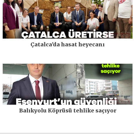
Çatalca’da hasat heyecanı
Balıkyolu Köprüsü tehlike saçıyor