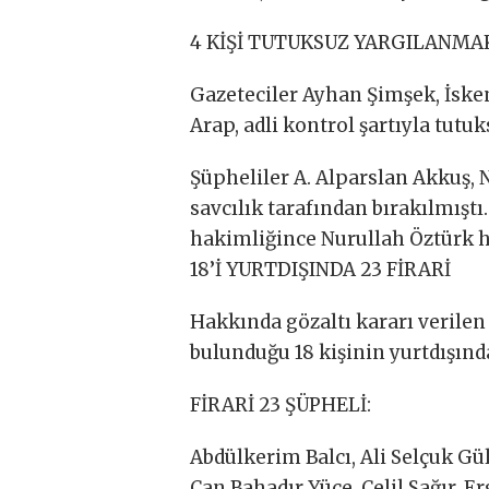
4 KİŞİ TUTUKSUZ YARGILANMA
Gazeteciler Ayhan Şimşek, İske
Arap, adli kontrol şartıyla tutu
Şüpheliler A. Alparslan Akkuş,
savcılık tarafından bırakılmıştı
hakimliğince Nurullah Öztürk ha
18’İ YURTDIŞINDA 23 FİRARİ
Hakkında gözaltı kararı verilen
bulunduğu 18 kişinin yurtdışında
FİRARİ 23 ŞÜPHELİ:
Abdülkerim Balcı, Ali Selçuk Gült
Can Bahadır Yüce, Celil Sağır, 