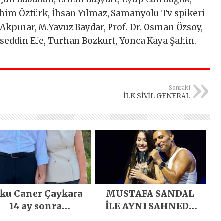
ahim Öztürk, İhsan Yılmaz, Samanyolu Tv spikeri
kpınar, M.Yavuz Baydar, Prof. Dr. Osman Özsoy,
seddin Efe, Turhan Bozkurt, Yonca Kaya Şahin.
Sonraki
İLK SİVİL GENERAL
ku Caner Çaykara
MUSTAFA SANDAL
14 ay sonra
İLE AYNI SAHNEDE
gürlüğüne kavuştu
PARLADI