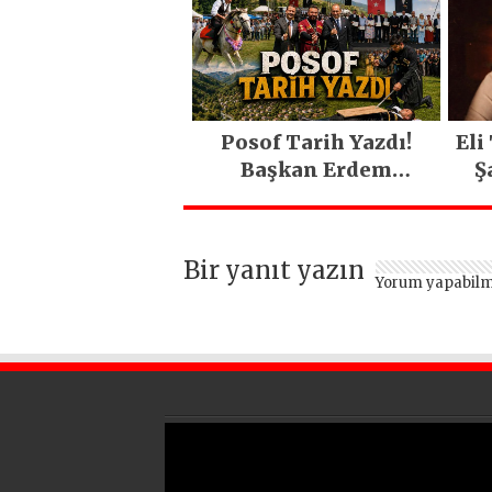
Posof Tarih Yazdı!
Eli
Başkan Erdem
Ş
Demirci’nin Büyük
O
Emeğiyle Son Yılların
En Büyük Festivali
Bir yanıt yazın
Gerçekleşti
Yorum yapabilm