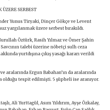
K ÜZERE SERBEST
nder Yunus Tiryaki, Dinçer Gökçe ve Levent
ksuz yargılanmak üzere serbest bırakıldı.
 Nurullah Öztürk, Rasih Yılmaz ve Ömer Şahin
. Savcının talebi üzerine nöbetçi sulh ceza
kkında yurtdışına çıkış yasağı kararı verildi
 ve aralarında Ergun Babahan’ın da aralarında
 olduğu tespit edilmişti. 5 şüpheli ise aranıyor.
aşlı, Ali Yurttagül, Asım Yıldırım, Ayşe Özkalay,
Ergun Babahan, Erhan Başyurt, Eyüp Can Sağlık,