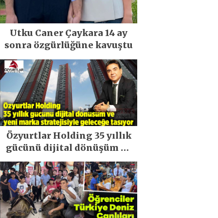
Utku Caner Çaykara 14 ay
sonra özgürlüğüne kavuştu
Özyurtlar Holding 35 yıllık
gücünü dijital dönüşüm ve
yeni marka stratejisiyle
geleceğe taşıyor