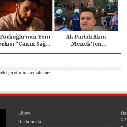
 Türkoğlu’nun Yeni
Ak Partili Akın
arkısı “Canın Sağ
Menek’ten
lsun” Büyük İlgi
Mimarsinan’daki
Gördü!..
heyelan sonrası
kritik uyarı
ek için
oturum açmalısınız
.
Öz
Künye
3
Hakkımızda