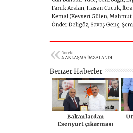
Faruk Arslan, Hasan Cücük, İbr
Kemal (Kevser) Gülen, Mahmut A
Önder Deligöz, Savaş Genç, Şem
Önceki
4 ANLAŞMA İMZALANDI
Benzer Haberler
Bakanlardan
Ut
Esenyurt çıkarması
öz