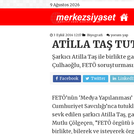
9 Ağustos 2026
3 Eylül 2016 12:17
Biyografi
yorum yap
ATİLLA TAŞ T
Şarkıcı Atilla Taş ile birlikte
Çulhaoğlu, FETÖ soruşturması
Facebook
Twitter
LinkedI
FETÖ’nün ‘Medya Yapılanması’ 
Cumhuriyet Savcılığı’nca tutuk
sevk edilen şarkıcı Atilla Taş, 
Mutlu Çölgeçen, “FETÖ örgütü i
birlikte, bilerek ve isteyerek ö