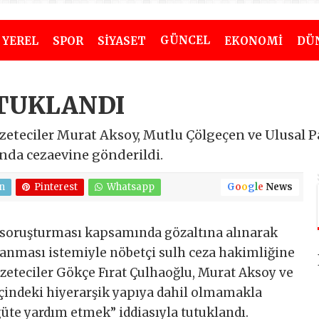
GÜNCEL
YEREL
SPOR
SİYASET
EKONOMİ
DÜ
UTUKLANDI
 gazeteciler Murat Aksoy, Mutlu Çölgeçen ve Ulusal 
nda cezaevine gönderildi.
n
Pinterest
Whatsapp
G
o
o
g
l
e
News
soruşturması kapsamında gözaltına alınarak
lanması istemiyle nöbetçi sulh ceza hakimliğine
gazeteciler Gökçe Fırat Çulhaoğlu, Murat Aksoy ve
çindeki hiyerarşik yapıya dahil olmamakla
rgüte yardım etmek” iddiasıyla tutuklandı.