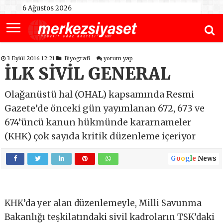
6 Ağustos 2026
3 Eylül 2016 12:21
Biyografi
yorum yap
İLK SİVİL GENERAL
Olağanüstü hal (OHAL) kapsamında Resmi
Gazete’de önceki gün yayımlanan 672, 673 ve
674’üncü kanun hükmünde kararnameler
(KHK) çok sayıda kritik düzenleme içeriyor
G
o
o
g
l
e
News
KHK’da yer alan düzenlemeyle, Milli Savunma
Bakanlığı teşkilatındaki sivil kadroların TSK’daki