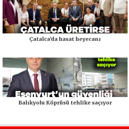
Çatalca’da hasat heyecanı
Balıkyolu Köprüsü tehlike saçıyor