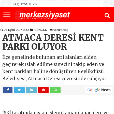
8 Ağustos 2026
29 Eylül 2017 15:48
GÜNCEL
yorum yap
ATMACA DERESİ KENT
PARKI OLUYOR
İlçe genelinde bulunan atıl alanları elden
geçirerek ıslah edilme sürecini takip eden ve
kent parkları haline dönüştüren Beylikdüzü
Belediyesi, Atmaca Deresi çevresinde çalışıyor.
G
o
o
g
l
e
News
İSKİ tarafından ıslah işlemi tamamlanan dere ve