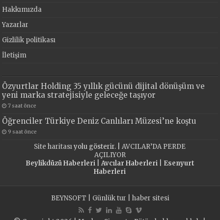
Hakkımızda
Yazarlar
Gizlilik politikası
İletişim
Özyurtlar Holding 35 yıllık gücünü dijital dönüşüm ve
yeni marka stratejisiyle geleceğe taşıyor
7 saat önce
Öğrenciler Türkiye Deniz Canlıları Müzesi’ne koştu
9 saat önce
Site haritası
yolu gösterir. |
AVCILAR’DA PERDE
AÇILIYOR
Beylikdüzü Haberleri
|
Avcılar Haberleri
|
Esenyurt
Haberleri
BEYNSOFT
|
Günlük tur
|
haber sitesi