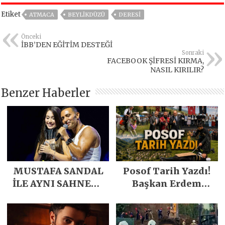
Etiket
ATMACA
BEYLIKDÜZÜ
DERESİ
Önceki
İBB’DEN EĞİTİM DESTEĞİ
Sonraki
FACEBOOK ŞİFRESİ KIRMA,
NASIL KIRILIR?
Benzer Haberler
MUSTAFA SANDAL
Posof Tarih Yazdı!
İLE AYNI SAHNEDE
Başkan Erdem
PARLADI
Demirci’nin Büyük
Emeğiyle Son
Yılların En Büyük