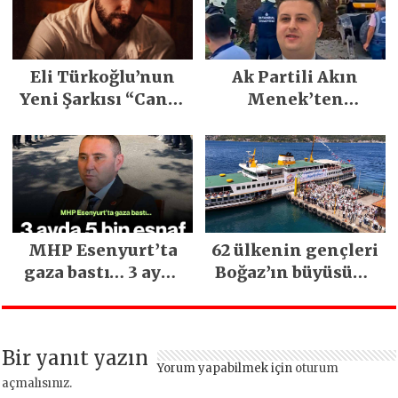
Festivali
Gerçekleşti
Eli Türkoğlu’nun
Ak Partili Akın
Yeni Şarkısı “Canın
Menek’ten
Sağ Olsun” Büyük
Mimarsinan’daki
İlgi Gördü!..
heyelan sonrası
kritik uyarı
MHP Esenyurt’ta
62 ülkenin gençleri
gaza bastı… 3 ayda
Boğaz’ın büyüsüne
5 bin esnaf ziyaret
kapıldı
edildi
Bir yanıt yazın
Yorum yapabilmek için
oturum
açmalısınız
.