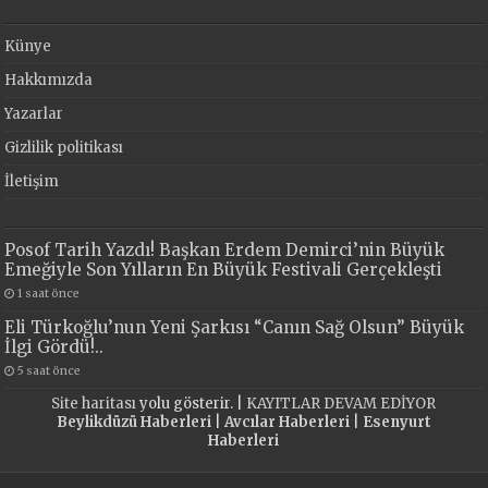
Künye
Hakkımızda
Yazarlar
Gizlilik politikası
İletişim
Posof Tarih Yazdı! Başkan Erdem Demirci’nin Büyük
Emeğiyle Son Yılların En Büyük Festivali Gerçekleşti
1 saat önce
Eli Türkoğlu’nun Yeni Şarkısı “Canın Sağ Olsun” Büyük
İlgi Gördü!..
5 saat önce
Site haritası
yolu gösterir. |
KAYITLAR DEVAM EDİYOR
Beylikdüzü Haberleri
|
Avcılar Haberleri
|
Esenyurt
Haberleri