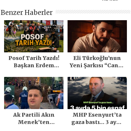
Benzer Haberler
Posof Tarih Yazdı!
Eli Türkoğlu’nun
Başkan Erdem
Yeni Şarkısı “Canın
Demirci’nin Büyük
Sağ Olsun” Büyük
Emeğiyle Son
İlgi Gördü!..
Yılların En Büyük
Festivali
Gerçekleşti
Ak Partili Akın
MHP Esenyurt’ta
Menek’ten
gaza bastı… 3 ayda
Mimarsinan’daki
5 bin esnaf ziyaret