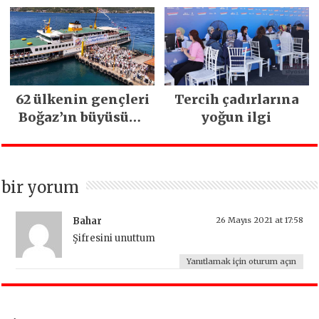
heyelan sonrası
edildi
kritik uyarı
62 ülkenin gençleri
Tercih çadırlarına
Boğaz’ın büyüsüne
yoğun ilgi
kapıldı
bir yorum
Bahar
26 Mayıs 2021 at 17:58
Şifresini unuttum
Yanıtlamak için oturum açın