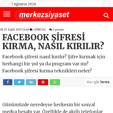
7 Ağustos 2026
29 Eylül 2017 16:18
GÜNCEL
1 yorum
FACEBOOK ŞİFRESİ
KIRMA, NASIL KIRILIR?
Facebook şifresi nasıl kırılır? Şifre kırmak için
herhangi bir yol ya da program var mı?
Facebook şifresi kırma teknikleri neler?
G
o
o
g
l
e
News
Günümüzde neredeyse herkesin bir sosyal
medya hesabı var. Özellikle de akıllı telefonlar