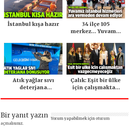
İstanbul kışa hazır
34 ilçe 105
merkez… Yuvamız
İstanbul hizmetleri
ara vermeden
devam ediyor
Atık yağlar sıvı
Çalık: Eşit bir ülke
deterjana
için çalışmaktan
dönüşüyor
vazgeçmeyeceğiz
Bir yanıt yazın
Yorum yapabilmek için
oturum
açmalısınız
.