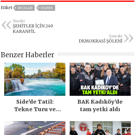
Etiket
AVCILAR
DARBE
Önceki
ŞEHİTLER İÇİN 249
KARANFİL
Sonraki
DEMOKRASİ ŞÖLENİ
Benzer Haberler
Side’de Tatil:
BAK Kadıköy’de
Tekne Turu ve
tam yetki aldı
Keşfedilecek Yerler