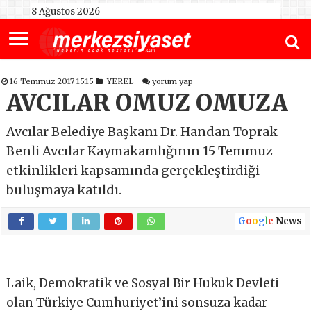
8 Ağustos 2026
16 Temmuz 2017 15:15
YEREL
yorum yap
AVCILAR OMUZ OMUZA
Avcılar Belediye Başkanı Dr. Handan Toprak
Benli Avcılar Kaymakamlığının 15 Temmuz
etkinlikleri kapsamında gerçekleştirdiği
buluşmaya katıldı.
G
o
o
g
l
e
News
Laik, Demokratik ve Sosyal Bir Hukuk Devleti
olan Türkiye Cumhuriyet’ini sonsuza kadar