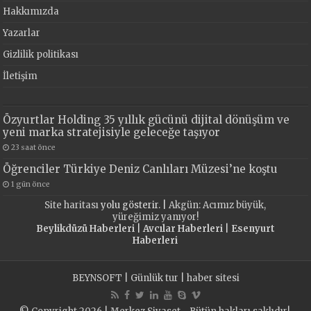
Hakkımızda
Yazarlar
Gizlilik politikası
İletişim
Özyurtlar Holding 35 yıllık gücünü dijital dönüşüm ve
yeni marka stratejisiyle geleceğe taşıyor
23 saat önce
Öğrenciler Türkiye Deniz Canlıları Müzesi’ne koştu
1 gün önce
Site haritası
yolu gösterir. |
Akgün: Acımız büyük,
yüreğimiz yanıyor!
Beylikdüzü Haberleri
|
Avcılar Haberleri
|
Esenyurt
Haberleri
BEYNSOFT
|
Günlük tur
|
haber sitesi